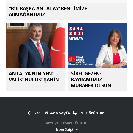
“BİR BAŞKA ANTALYA” KENTİMİZE
ARMAĞANIMIZ
ANTALYA'NIN YENİ
SİBEL GEZEN:
VALİSİ HULUSİ ŞAHİN
BAYRAMIMIZ
MÜBAREK OLSUN
Geri
Ana Sayfa
PC Görünüm
Antalya Haberal © 2018
Haber Scripti