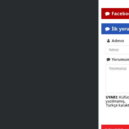
Faceboo
İlk yor
Adınız
Yorumu
UYARI:
Küfür,
yazılmamış,
Türkçe karakt