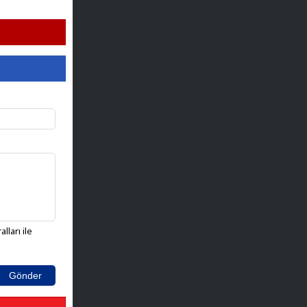
lları ile
Gönder