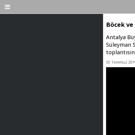
Böcek ve 
Antalya Büy
Süleyman S
toplantısın
05 Temmuz 201