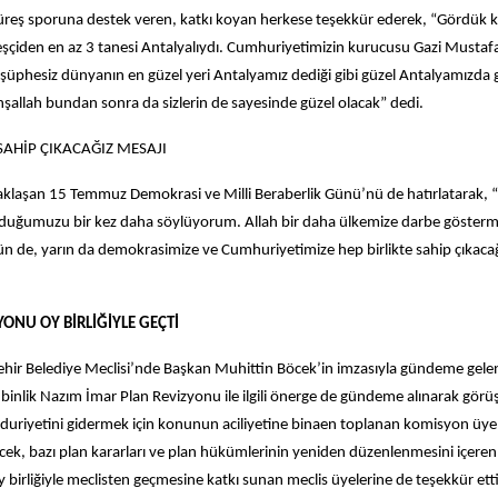
reş sporuna destek veren, katkı koyan herkese teşekkür ederek, “Gördük k
reşçiden en az 3 tanesi Antalyalıydı. Cumhuriyetimizin kurucusu Gazi Musta
şüphesiz dünyanın en güzel yeri Antalyamız dediği gibi güzel Antalyamızda g
nşallah bundan sonra da sizlerin de sayesinde güzel olacak” dedi.
AHİP ÇIKACAĞIZ MESAJI
klaşan 15 Temmuz Demokrasi ve Milli Beraberlik Günü’nü de hatırlatarak, “
lduğumuzu bir kez daha söylüyorum. Allah bir daha ülkemize darbe göster
ün de, yarın da demokrasimize ve Cumhuriyetimize hep birlikte sahip çıkacağ
YONU OY BİRLİĞİYLE GEÇTİ
ir Belediye Meclisi’nde Başkan Muhittin Böcek’in imzasıyla gündeme gelen Kı
binlik Nazım İmar Plan Revizyonu ile ilgili önerge de gündeme alınarak görü
uriyetini gidermek için konunun aciliyetine binaen toplanan komisyon üye
ek, bazı plan kararları ve plan hükümlerinin yeniden düzenlenmesini içeren
birliğiyle meclisten geçmesine katkı sunan meclis üyelerine de teşekkür ett