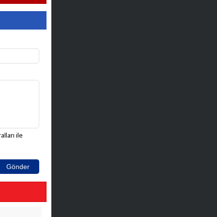
lları ile
Gönder