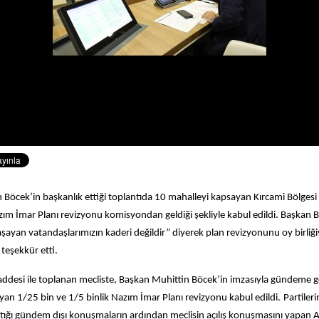
Böcek’in başkanlık ettiği toplantıda 10 mahalleyi kapsayan Kırcami Bölgesi il
zım İmar Planı revizyonu komisyondan geldiği şekliyle kabul edildi. Başkan 
ayan vatandaşlarımızın kaderi değildir” diyerek plan revizyonunu oy birliğ
 teşekkür etti.
esi ile toplanan mecliste, Başkan Muhittin Böcek’in imzasıyla gündeme g
yan 1/25 bin ve 1/5 binlik Nazım İmar Planı revizyonu kabul edildi.
Partiler
ptığı gündem dışı konuşmaların ardından meclisin açılış konuşmasını yapan 