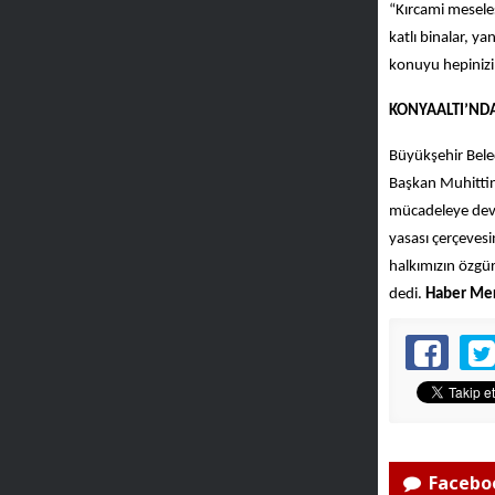
“Kırcami meseles
katlı binalar, 
konuyu hepinizi
KONYAALTI’NDA
Büyükşehir Beled
Başkan Muhittin 
mücadeleye deva
yasası çerçevesi
halkımızın özgür
dedi.
Haber Mer
Faceboo