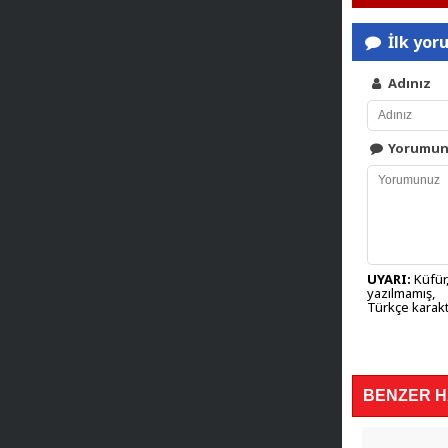
İlk yor
Adınız
Yorumu
UYARI:
Küfür,
yazılmamış,
Türkçe karakt
BENZER 