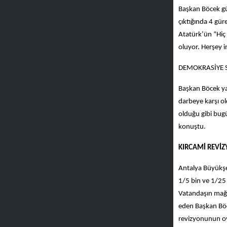
Başkan Böcek gü
çıktığında 4 gü
Atatürk’ün “Hiç 
oluyor. Herşey i
DEMOKRASİYE S
Başkan Böcek ya
darbeye karşı o
olduğu gibi bug
konuştu.
KIRCAMİ REVİZ
Antalya Büyükşeh
1/5 bin ve 1/25 
Vatandaşın mağd
eden Başkan Böc
revizyonunun oy 