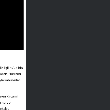
e ilgili 1/25 bin
Böcek, “Kırcami
iyle kabul eden
elen Kırcami
in gurup
Antalya