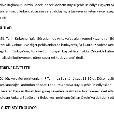
diye Başkanı Muhittin Böcek, önceki dönem Büyükşehir Belediye Başkanı M
an rahmet dilerken, ablasının vefatı dolayısıyla taziyelerini ileten ve cenazey
 etti.
KUTLADI
8. Tarihi Kırkpınar Yağlı Güreşlerinde Antalya’ya altın kemeri kazandıran B
vanı Ali Gürbüz’ü ve diğer pehlivanları da kutlayarak, “Ali Gürbüz sadece An
ğil tüm Türkiye’nin, Türkiye Cumhuriyeti başpehlivanı oldu. Öncelikle baba
 ailesini kutluyorum, güreş severleri kutluyorum” dedi.
 TÖRENE DAVET ETTİ
Gürbüz ve diğer pehlivanların 9 Temmuz Salı günü saat 13.30’da Döşemealtı İ
arşılanacağını ardından da saat 15.00’te Antalya Büyükşehir Belediyesi ön
belirten Başkan Böcek tüm güreş severleri ve Antalyalıları törene davet ett
nci olan Ankara Büyükşehir Belediyesi pehlivanı Orhan Okulu’yu da tebrik ett
 GÜZEL ŞEYLER OLUYOR