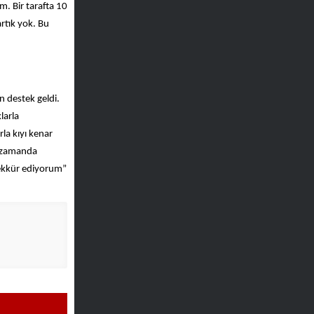
m. Bir tarafta 10
rtık yok. Bu
n destek geldi.
larla
la kıyı kenar
nı zamanda
eşekkür ediyorum”