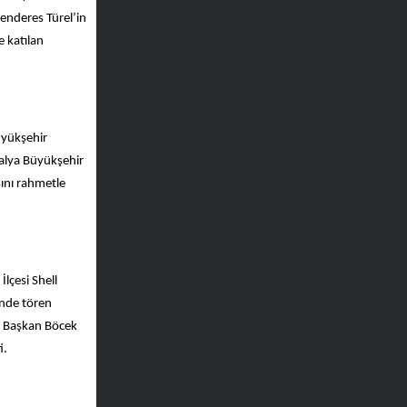
enderes Türel’in
e katılan
üyükşehir
talya Büyükşehir
sını rahmetle
lçesi Shell
ünde tören
i. Başkan Böcek
i.