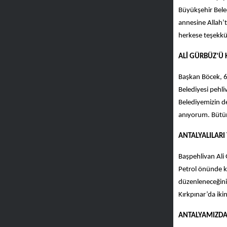
Büyükşehir Bele
annesine Allah’t
herkese teşekkür
ALİ GÜRBÜZ’Ü 
Başkan Böcek, 65
Belediyesi pehli
Belediyemizin de
anıyorum. Bütün
ANTALYALILARI
Başpehlivan Ali 
Petrol önünde k
düzenleneceğini 
Kırkpınar’da iki
ANTALYAMIZDA