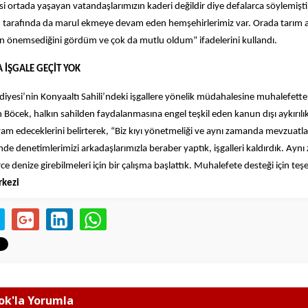
i ortada yaşayan vatandaşlarımızın kaderi değildir diye defalarca söylemişti
yan tarafında da marul ekmeye devam eden hemşehirlerimiz var. Orada tarım a
n önemsediğini gördüm ve çok da mutlu oldum” ifadelerini kullandı.
 İŞGALE GEÇİT YOK
iyesi’nin Konyaaltı Sahili’ndeki işgallere yönelik müdahalesine muhalefette
Böcek, halkın sahilden faydalanmasına engel teşkil eden kanun dışı aykırılık
m edeceklerini belirterek, “Biz kıyı yönetmeliği ve aynı zamanda mevzuatlar
nde denetimlerimizi arkadaşlarımızla beraber yaptık, işgalleri kaldırdık. Ay
ce denize girebilmeleri için bir çalışma başlattık. Muhalefete desteği için t
kezi
k'la Yorumla