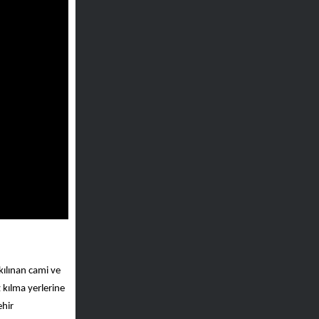
kılınan cami ve
 kılma yerlerine
ehir