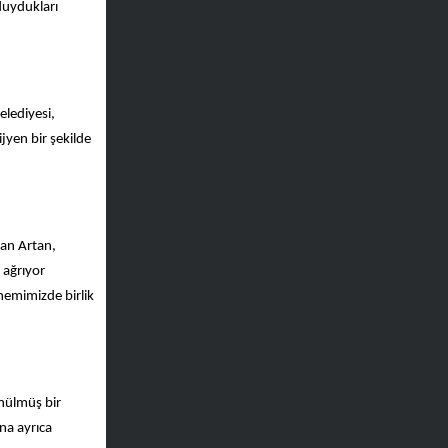
 duydukları
lediyesi,
jyen bir şekilde
man Artan,
 ağrıyor
nemimizde birlik
ünülmüş bir
na ayrıca