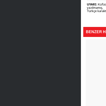
UYARI:
Küfür,
yazılmamış,
Türkçe karakt
BENZER 