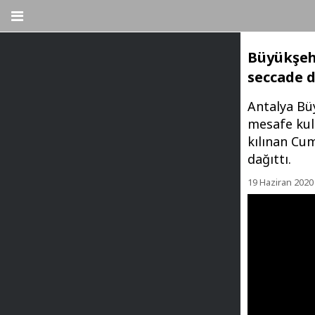
Büyükşehi
seccade d
Antalya Büy
mesafe kull
kılınan Cu
dağıttı.
19 Haziran 2020