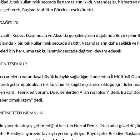
ağladığı tek kullanımlık seccade ile namazlarını kıldı. Vatandaşlar, hizmetten
e getirerek, Başkan Muhittin Böcek’e teşekkür etti.
DAĞITILDI
aaltı, Kepez, Döşemealtı ve Aksu’da gerçekleştiren dağıtımda Büyükşehir Be
lamda 7 bin tek kullanımlık seccade dağıttı. Vatandaşların daha sağlıklı ve hi
eleri için her Cuma tek kullanımlık seccade dağıtımı devam edecek.
DEN TEŞEKKÜR
seccadelerin vatandaşa büyük kolaylık sağladığını ifade eden İl Müftüsü Os
endi getirmiş oldukları tek kullanımlık kağıtlar çok ince olduğu için dizlerimiz
leri vardı. Tebrik ediyorum. Düşünenlerden Allah razı olsun” dedi. Bu zor dö
aber olmak lazım” dedi.
ZMETMETTEN MEMNUN
in yanında bir şey getirmediğini belirten Nazmi Deniz, “Ne kadar güzel düş
ir Belediyesi görevini layıkıyla yerine getiriyor Büyükşehir Belediye Başkanı