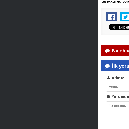
teşekkür ediyor
Faceboo
İlk yor
Adınız
Yorumu