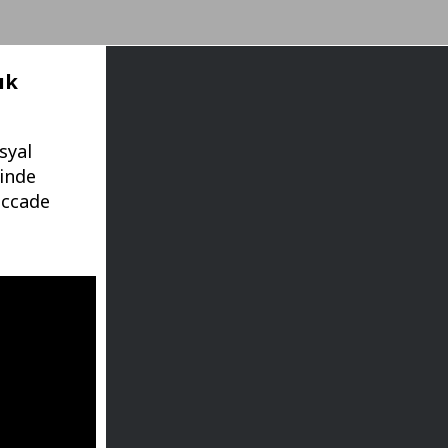
ık
syal
rinde
eccade