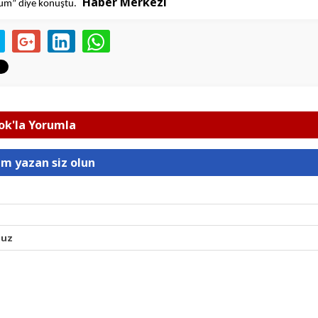
Haber Merkezi
um” diye konuştu.
k'la Yorumla
um yazan siz olun
nuz