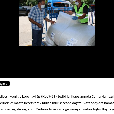
diyesi, yeni tip koronavirüs (Kovit-19) tedbirleri kapsamında Cuma Namazı 
lerinde cemaate ücretsiz tek kullanımlık seccade dağıttı. Vatandaşlara namaz
ktan desteği de sağlandı. Yanlarında seccade getirmeyen vatandaşlar Büyükş