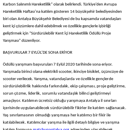
Karbon Salınımlı Hareketlilik” olarak belirlendi. Türkiye’den Avrupa
Hareketlilik Haftası’na katılım gösteren 14 büyükşehir belediyesinden
biri olan Antalya Büyükşehir Belediyesi de bu kapsamda vatandaşları
kent içi çözümlere dahil edebilmek ve özellikle gençlerle işbirliği
geliştirmek için “Sürdürülebilir Kent İçi Hareketlilik Ödüllü Proje
Yarışması” düzenliyor.
BAŞVURULAR 7 EYLÜL’DE SONA ERİYOR
Ödüllü yarışmanı başvuruları 7 Eylül 2020 tarihinde sona eriyor.
Yarışmada birinci olana elektrikli scooter, ikinciye bisiklet, üçüncüye de
scooter verilecek. Yarışma, v
atandaşlarda ve özellikle gençlerde
sürdürülebilirlik hakkında farkındalık, ekip çalışması, proje geliştirme,
sorun çözme, liderlik, sorumlu vatandaşlık bilinci geliştirmeyi
amaçlıyor. Katılımın ücretsiz olduğu yarışmaya Antalya il sınırları
içerisinde uygulanabilecek sürdürülebilir fikirler ile katılım sağlanacak.
Yaş sınırlamasının olmadığı yarışmaya her katılımcı bir fikir ile
katılabilecek. Katılımcılar yarışma ile ilgili detaylı bilgiye ve yarışma
katılım formuna
matchupantalya.org
adresinden ulaşabilecek.