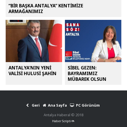
“BİR BAŞKA ANTALYA” KENTİMİZE
ARMAĞANIMIZ
ANTALYA'NIN YENİ
SİBEL GEZEN:
VALİSİ HULUSİ ŞAHİN
BAYRAMIMIZ
MÜBAREK OLSUN
Geri
Ana Sayfa
PC Görünüm
Antalya Haberal © 2018
Haber Scripti