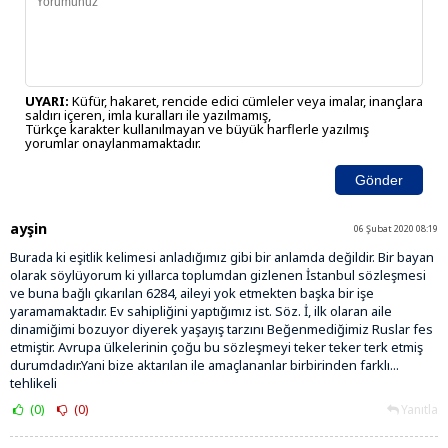
UYARI:
Küfür, hakaret, rencide edici cümleler veya imalar, inançlara
saldırı içeren, imla kuralları ile yazılmamış,
Türkçe karakter kullanılmayan ve büyük harflerle yazılmış
yorumlar onaylanmamaktadır.
Gönder
ayşin
06 Şubat 2020 08:19
Burada ki eşitlik kelimesi anladığımız gibi bir anlamda değildir. Bir bayan
olarak söylüyorum ki yıllarca toplumdan gizlenen İstanbul sözleşmesi
ve buna bağlı çıkarılan 6284, aileyi yok etmekten başka bir işe
yaramamaktadır. Ev sahipliğini yaptığımız ist. Söz. İ, ilk olaran aile
dinamiğimi bozuyor diyerek yaşayış tarzını Beğenmediğimiz Ruslar fes
etmiştir. Avrupa ülkelerinin çoğu bu sözleşmeyi teker teker terk etmiş
durumdadır.Yani bize aktarılan ile amaçlananlar birbirinden farklı...
tehlikeli
(0)
(0)
Yanıtla