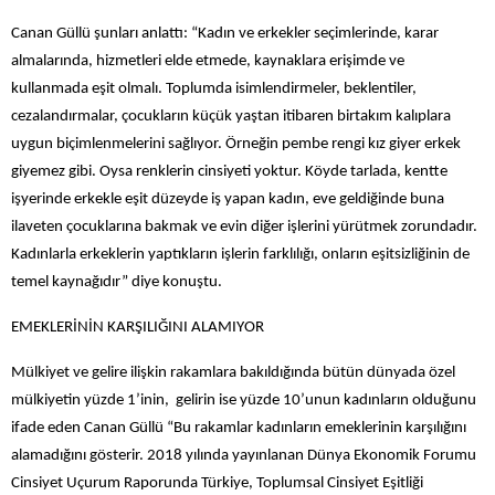
Canan Güllü şunları anlattı: “Kadın ve erkekler seçimlerinde, karar
almalarında, hizmetleri elde etmede, kaynaklara erişimde ve
kullanmada eşit olmalı. Toplumda isimlendirmeler, beklentiler,
cezalandırmalar, çocukların küçük yaştan itibaren birtakım kalıplara
uygun biçimlenmelerini sağlıyor. Örneğin pembe rengi kız giyer erkek
giyemez gibi. Oysa renklerin cinsiyeti yoktur. Köyde tarlada, kentte
işyerinde erkekle eşit düzeyde iş yapan kadın, eve geldiğinde buna
ilaveten çocuklarına bakmak ve evin diğer işlerini yürütmek zorundadır.
Kadınlarla erkeklerin yaptıkların işlerin farklılığı, onların eşitsizliğinin de
temel kaynağıdır” diye konuştu.
EMEKLERİNİN KARŞILIĞINI ALAMIYOR
Mülkiyet ve gelire ilişkin rakamlara bakıldığında bütün dünyada özel
mülkiyetin yüzde 1’inin, gelirin ise yüzde 10’unun kadınların olduğunu
ifade eden Canan Güllü “Bu rakamlar kadınların emeklerinin karşılığını
alamadığını gösterir. 2018 yılında yayınlanan Dünya Ekonomik Forumu
Cinsiyet Uçurum Raporunda Türkiye, Toplumsal Cinsiyet Eşitliği