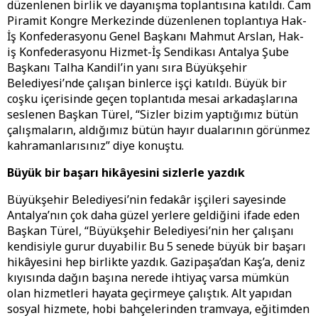
düzenlenen birlik ve dayanışma toplantısına katıldı. Cam
Piramit Kongre Merkezinde düzenlenen toplantıya Hak-
İş Konfederasyonu Genel Başkanı Mahmut Arslan, Hak-
iş Konfederasyonu Hizmet-İş Sendikası Antalya Şube
Başkanı Talha Kandil’in yanı sıra Büyükşehir
Belediyesi’nde çalışan binlerce işçi katıldı. Büyük bir
coşku içerisinde geçen toplantıda mesai arkadaşlarına
seslenen Başkan Türel, “Sizler bizim yaptığımız bütün
çalışmaların, aldığımız bütün hayır dualarının görünmez
kahramanlarısınız” diye konuştu.
Büyük bir başarı hikâyesini sizlerle yazdık
Büyükşehir Belediyesi’nin fedakâr işçileri sayesinde
Antalya’nın çok daha güzel yerlere geldiğini ifade eden
Başkan Türel, “Büyükşehir Belediyesi’nin her çalışanı
kendisiyle gurur duyabilir. Bu 5 senede büyük bir başarı
hikâyesini hep birlikte yazdık. Gazipaşa’dan Kaş’a, deniz
kıyısında dağın başına nerede ihtiyaç varsa mümkün
olan hizmetleri hayata geçirmeye çalıştık. Alt yapıdan
sosyal hizmete, hobi bahçelerinden tramvaya, eğitimden