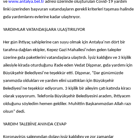
ve
www.antalya.bel.tr
adresi üzerinde oluşturulan Covid-19 yardım
linki üzerinden başvuran vatandaşların gerekli kriterleri taşıması halinde
gıda yardımlarını evlerine kadar ulaştırıyor.
YARDIMLAR VATANDAŞLARA ULAŞTIRILIYOR
Her gün ihtiyaç sahiplerine can suyu olmak için Antalya’nın dört bir
tarafına dağılan ekipler, Kepez Gazi Mahallesi’nden gelen talepler
üzerine gıda paketlerini vatandaşlara ulaştırdı. İşsiz kaldığını ve 3 kişilik
ailesiyle kirada oturduğunu ifade eden Vedat Dişpınar, gıda yardımı için
Büyükşehir Belediyesi’ne teşekkür etti. Dişpınar, “Dar günümüzde
yanımızda oldukları ve yardım elini uzattıkları için Büyükşehir
Belediyesi’ne teşekkür ediyorum. 3 kişilik bir aileyim çatı katında kiracı
olarak yaşıyorum. Telefonla Büyükşehir Belediyesini aradım, ihtiyacım
olduğunu söyledim hemen geldiler. Muhittin Başkanımızdan Allah razı
olsun” dedi.
YARDIM TALEBİNE ANINDA CEVAP
Koronavirüs salgınından dolayı işsiz kaldığını ve zor zamanlar