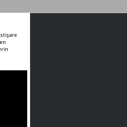
İstişare
len
erin