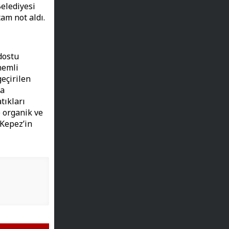
Belediyesi
am not aldı.
dostu
nemli
geçirilen
na
atıkları
e organik ve
 Kepez’in