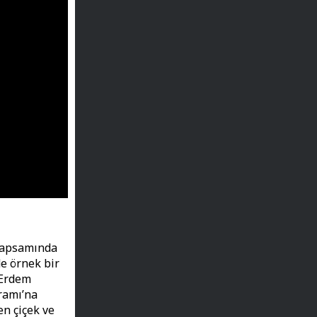
 kapsamında
de örnek bir
 Erdem
gramı’na
en çiçek ve