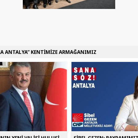
KA ANTALYA” KENTİMİZE ARMAĞANIMIZ
NIN YENİ VALİSİ HULUSİ
SİBEL GEZEN: BAYRAMIMI