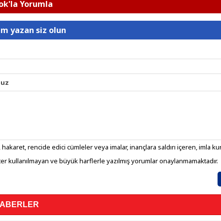
k'la Yorumla
um yazan siz olun
nuz
 hakaret, rencide edici cümleler veya imalar, inançlara saldırı içeren, imla kura
er kullanılmayan ve büyük harflerle yazılmış yorumlar onaylanmamaktadır.
HABERLER