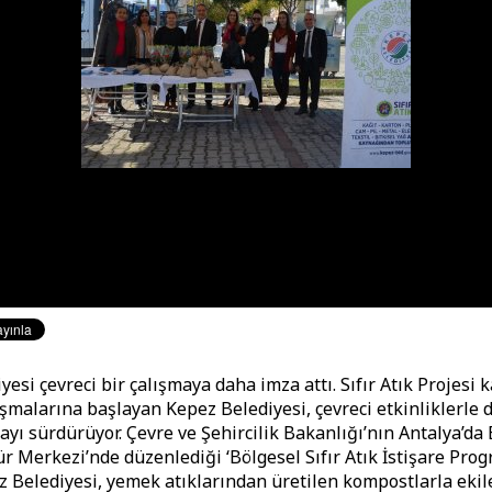
yesi çevreci bir çalışmaya daha imza attı. Sıfır Atık Projesi
şmalarına başlayan Kepez Belediyesi, çevreci etkinliklerle 
ayı sürdürüyor. Çevre ve Şehircilik Bakanlığı’nın Antalya’da
ür Merkezi’nde düzenlediği ‘Bölgesel Sıfır Atık İstişare Pro
z Belediyesi, yemek atıklarından üretilen kompostlarla ekil