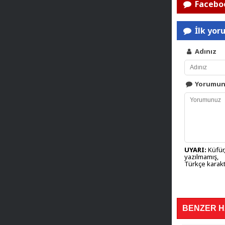
Faceboo
İlk yor
Adınız
Yorumu
UYARI:
Küfür,
yazılmamış,
Türkçe karakt
BENZER 