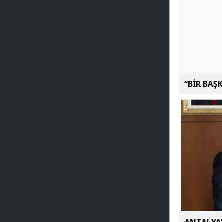
“BİR BAŞ
ANTALYA'