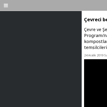
Çevreci b
Çevre ve Şe
Programı’na
kompostlarl
temsilciler
24 Aralık 2019 Sa