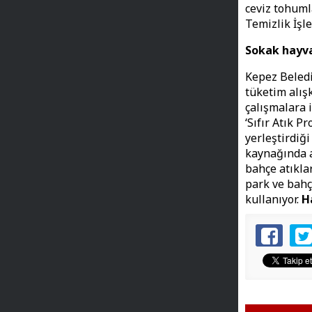
ceviz tohuml
Temizlik İşl
Sokak hayv
Kepez Beledi
tüketim alış
çalışmalara i
‘Sıfır Atık P
yerleştirdiği
kaynağında a
bahçe atıkla
park ve bahç
kullanıyor.
H