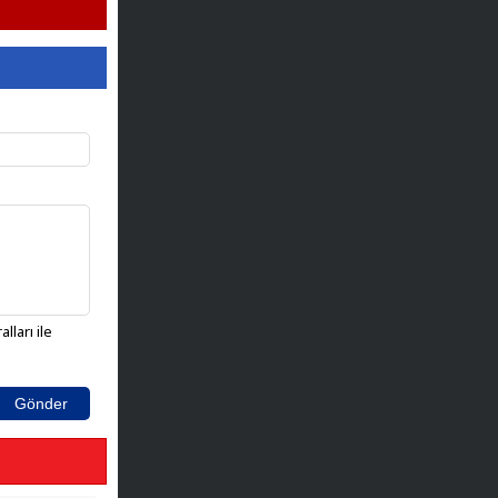
lları ile
Gönder