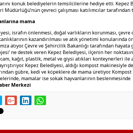
arını konuk belediyelerin temsilcilerine hediye etti. Kepez 
eri Müdürlüğü’nün çevreci çalışması katılımcılar tarafından t
anlarına mama
yesi, israfın önlenmesi, doğal varlıkların korunması, çevre 
kanlıklarının kazandırılması ve atık yönetimi konularında ö
mza atıyor. Çevre ve Şehircilik Bakanlığı tarafından hayata 
rojesi’ ne destek veren Kepez Belediyesi, ilçenin her noktası
 cam, kağıt, plastik, metal ve giysi atıkları konteynerleri ile 
yrıştırıyor. Kepez Belediyesi, aldığı kompost makinesiyle d
rından gübre, kedi ve köpeklere de mama üretiyor. Kompost
elerinde, mamalar ise sokak hayvanlarının beslenmesinde
aber Merkezi