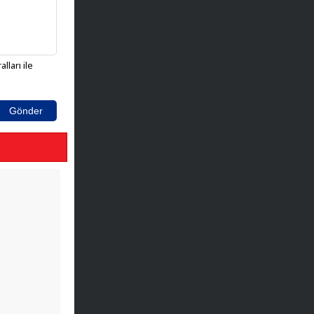
lları ile
Gönder