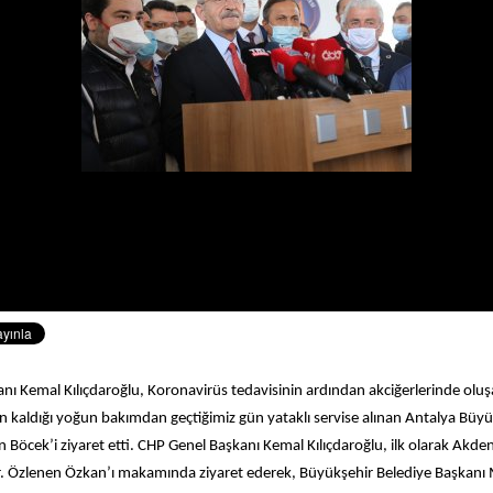
nı Kemal Kılıçdaroğlu, Koronavirüs tedavisinin ardından akciğerlerinde olu
n kaldığı yoğun bakımdan geçtiğimiz gün yataklı servise alınan Antalya Büyü
 Böcek’i ziyaret etti. CHP Genel Başkanı Kemal Kılıçdaroğlu, ilk olarak Akden
r. Özlenen Özkan’ı makamında ziyaret ederek, Büyükşehir Belediye Başkanı 