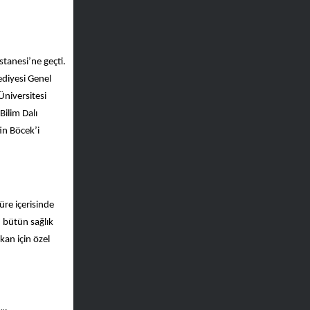
stanesi’ne geçti.
diyesi Genel
Üniversitesi
ilim Dalı
in Böcek’i
üre içerisinde
 bütün sağlık
kan için özel