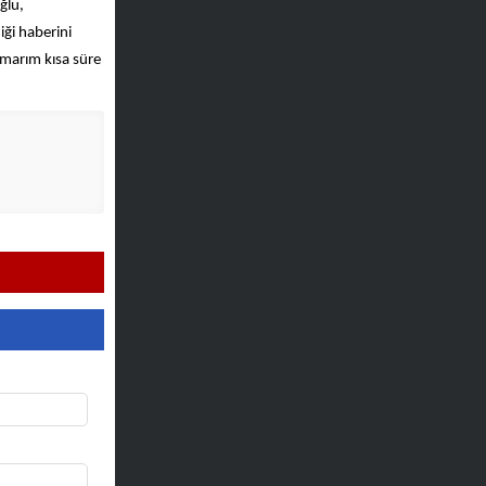
ğlu,
iği haberini
marım kısa süre