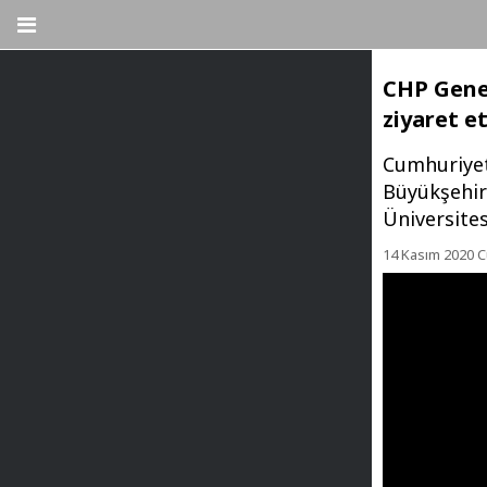
CHP Genel
ziyaret et
Cumhuriyet
Büyükşehir
Üniversites
14 Kasım 2020 C