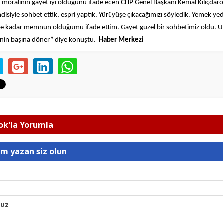
 moralinin gayet iyi olduğunu ifade eden CHP Genel Başkanı Kemal Kılıçdaro
isiyle sohbet ettik, espri yaptık. Yürüyüşe çıkacağımızı söyledik. Yemek yed
e kadar memnun olduğumu ifade ettim. Gayet güzel bir sohbetimiz oldu. U
vinin başına döner” diye konuştu.
Haber Merkezi
k'la Yorumla
um yazan siz olun
nuz