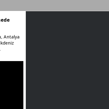
nede
u, Antalya
Akdeniz
.