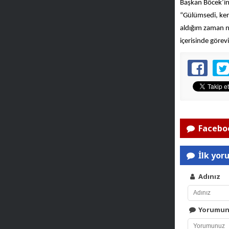
Başkan Böcek’in
“Gülümsedi, kend
aldığım zaman n
içerisinde göre
Faceboo
İlk yor
Adınız
Yorumu