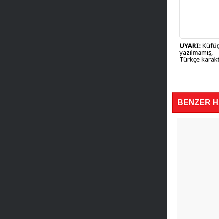
UYARI:
Küfür,
yazılmamış,
Türkçe karakt
BENZER 