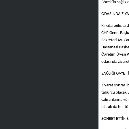
Böcek’in sağlık 
ODASINDA ZİYA
Kılıçdaroğlu, ar
CHP Genel Başka
Sekreteri Av. Ca
Hastanesi Başhe
Öğretim Üyesi Pr
odasında ziyaret
SAĞLIĞI GAYET İ
Ziyaret sonrası b
taburcu olacak 
çalışanlarına yü
olarak da her tür
SOHBET ETTİK E