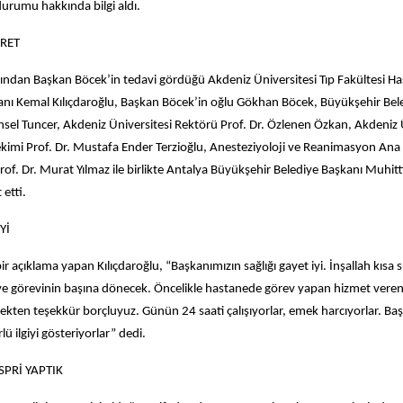
durumu hakkında bilgi aldı.
RET
dından Başkan Böcek’in tedavi gördüğü Akdeniz Üniversitesi Tıp Fakültesi Ha
nı Kemal Kılıçdaroğlu, Başkan Böcek’in oğlu Gökhan Böcek, Büyükşehir Bele
nsel Tuncer, Akdeniz Üniversitesi Rektörü Prof. Dr. Özlenen Özkan, Akdeniz 
kimi Prof. Dr. Mustafa Ender Terzioğlu, Anesteziyoloji ve Reanimasyon Ana B
of. Dr. Murat Yılmaz ile birlikte Antalya Büyükşehir Belediye Başkanı Muhitt
 etti.
Yİ
ir açıklama yapan Kılıçdaroğlu, “Başkanımızın sağlığı gayet iyi. İnşallah kısa s
ve görevinin başına dönecek. Öncelikle hastanede görev yapan hizmet veren
rekten teşekkür borçluyuz. Günün 24 saati çalışıyorlar, emek harcıyorlar. Baş
lü ilgiyi gösteriyorlar” dedi.
SPRİ YAPTIK