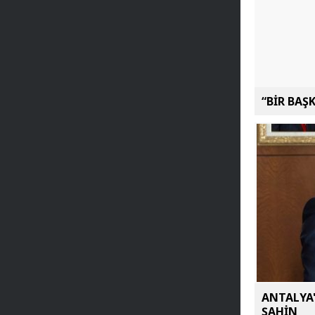
“BİR BAŞ
ANTALYA'
ŞAHİN