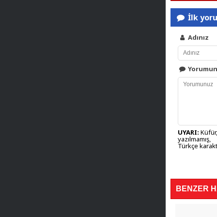
İlk yor
Adınız
Yorumu
UYARI:
Küfür,
yazılmamış,
Türkçe karakt
BENZER 