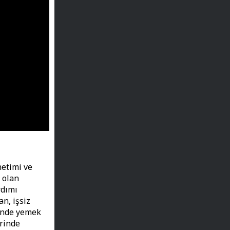
netimi ve
ı olan
rdımı
an, işsiz
vinde yemek
erinde