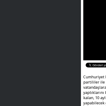
Cumhuriyet H
partililer il
vatandaşlara
yaptıklarını 
kalan, 10 ay
yapabilecek 