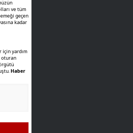
ümüzün
lları ve tüm
a emeği geçen
yasına kadar
r için yardım
 oturan
 örgütü
uştu.
Haber