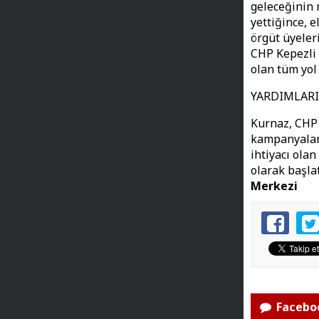
geleceğinin
yettiğince, e
örgüt üyeler
CHP Kepezli 
olan tüm yol
YARDIMLAR
Kurnaz, CHP 
kampanyaları
ihtiyacı ola
olarak başla
Merkezi
Faceboo