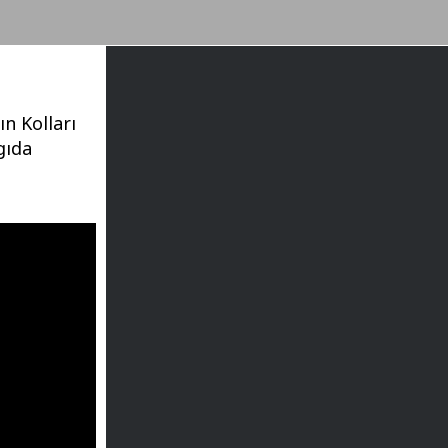
n Kolları
gıda