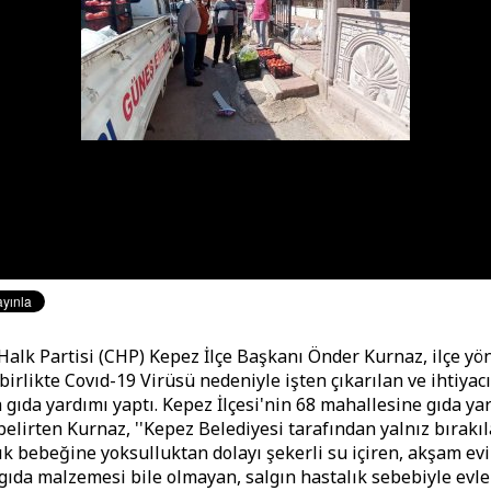
alk Partisi (CHP) Kepez İlçe Başkanı Önder Kurnaz, ilçe yö
e birlikte Covıd-19 Virüsü nedeniyle işten çıkarılan ve ihtiyac
 gıda yardımı yaptı. Kepez İlçesi'nin 68 mahallesine gıda ya
belirten Kurnaz, ''Kepez Belediyesi tarafından yalnız bırakıl
lık bebeğine yoksulluktan dolayı şekerli su içiren, akşam e
gıda malzemesi bile olmayan, salgın hastalık sebebiyle evl