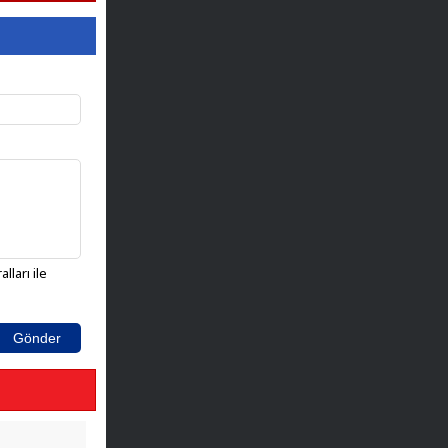
lları ile
Gönder