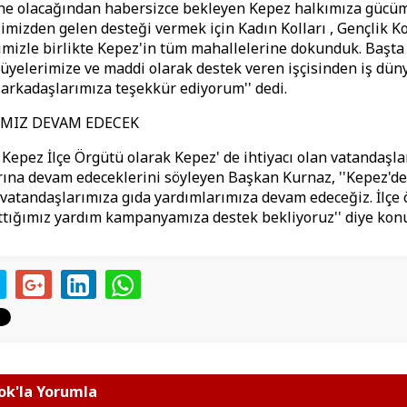
 ne olacağından habersizce bekleyen Kepez halkımıza güc
limizden gelen desteği vermek için Kadın Kolları , Gençlik Ko
imizle birlikte Kepez'in tüm mahallelerine dokunduk. Başt
üyelerimize ve maddi olarak destek veren işçisinden iş dün
 arkadaşlarımıza teşekkür ediyorum'' dedi.
IMIZ DEVAM EDECEK
Kepez İlçe Örgütü olarak Kepez' de ihtiyacı olan vatandaşla
na devam edeceklerini söyleyen Başkan Kurnaz, ''Kepez'de
n vatandaşlarımıza gıda yardımlarımıza devam edeceğiz. İlçe
ttığımız yardım kampanyamıza destek bekliyoruz'' diye kon
k'la Yorumla