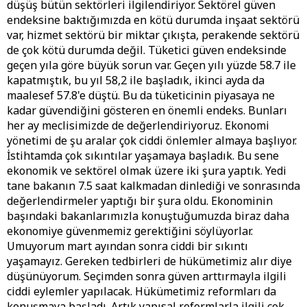
düşüş bütün sektörleri ilgilendiriyor. Sektörel güven
endeksine baktığımızda en kötü durumda inşaat sektörü
var, hizmet sektörü bir miktar çıkışta, perakende sektörü
de çok kötü durumda değil. Tüketici güven endeksinde
geçen yıla göre büyük sorun var. Geçen yılı yüzde 58.7 ile
kapatmıştık, bu yıl 58,2 ile başladık, ikinci ayda da
maalesef 57.8'e düştü. Bu da tüketicinin piyasaya ne
kadar güvendiğini gösteren en önemli endeks. Bunları
her ay meclisimizde de değerlendiriyoruz. Ekonomi
yönetimi de şu aralar çok ciddi önlemler almaya başlıyor.
İstihtamda çok sıkıntılar yaşamaya başladık. Bu sene
ekonomik ve sektörel olmak üzere iki şura yaptık. Yedi
tane bakanın 7.5 saat kalkmadan dinlediği ve sonrasında
değerlendirmeler yaptığı bir şura oldu. Ekonominin
başındaki bakanlarımızla konuştuğumuzda biraz daha
ekonomiye güvenmemiz gerektiğini söylüyorlar.
Umuyorum mart ayından sonra ciddi bir sıkıntı
yaşamayız. Gereken tedbirleri de hükümetimiz alır diye
düşünüyorum. Seçimden sonra güven arttırmayla ilgili
ciddi eylemler yapılacak. Hükümetimiz reformları da
konuşmaya başladı. Artık yapısal reformlarla ilgili çok