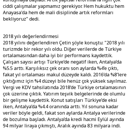
ciddi çalışmalar yapmamız gerekiyor. Hem hukuktu hem
Anayasa'da hem de mali disiplinde artık reformları
bekliyoruz" dedi.
2018 yılı değerlendirmesi
2018 yılını değerlendiren Çetin şöyle konuştu: "2018 yılı
turizmde bir rekor yılı oldu. Diğer verilerde de Türkiye
ortalamasından daha iyi bir performans kaydettik.
Çalışan sayısı artışı Türkiye’de negatif iken, Antalya’da
%5.5 arttı. Karşılıksız çek oranı son aylarda %4’e çıktı,
fakat yıl ortalaması makul düzeyde kaldı. 2016’da %8’lere
çıktığımız için %4 düzeyi bile henüz çok yüksek sayılmaz.
Vergi ve KDV tahsilatında 2018’de Türkiye ortalamasının
çok üzerine çıktık. Yatırım teşvik belgelerinde de olumlu
bir gelişme kaydettik. Konut satışları Türkiye’de eksi
iken, Antalya’da %4.4 oranında arttı. Yıl sonuna kadar
veriler böyle geldi, fakat son aylarda Antalya verilerinde
de bozulma başladı. Antalya’da kredi hacmi Eylül ayında
94 milyar liraya çıkmıştı, Aralık ayında 83 milyara indi.