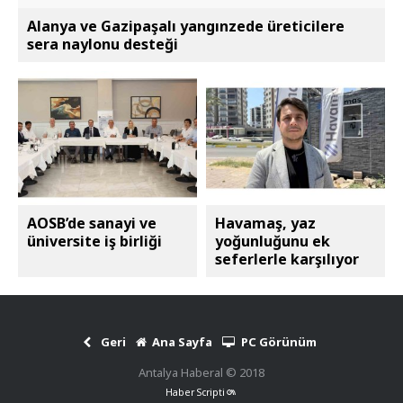
Alanya ve Gazipaşalı yangınzede üreticilere
sera naylonu desteği
AOSB’de sanayi ve
Havamaş, yaz
üniversite iş birliği
yoğunluğunu ek
seferlerle karşılıyor
Geri
Ana Sayfa
PC Görünüm
Antalya Haberal © 2018
Haber Scripti