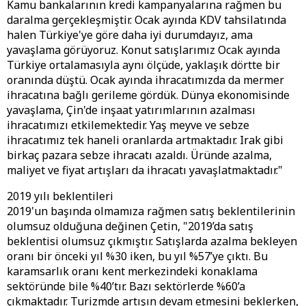
Kamu bankalarının kredi kampanyalarına rağmen bu
daralma gerçekleşmiştir. Ocak ayında KDV tahsilatında
halen Türkiye'ye göre daha iyi durumdayız, ama
yavaşlama görüyoruz. Konut satışlarımız Ocak ayında
Türkiye ortalamasıyla aynı ölçüde, yaklaşık dörtte bir
oranında düştü. Ocak ayında ihracatımızda da mermer
ihracatına bağlı gerileme gördük. Dünya ekonomisinde
yavaşlama, Çin'de inşaat yatırımlarının azalması
ihracatımızı etkilemektedir. Yaş meyve ve sebze
ihracatımız tek haneli oranlarda artmaktadır. Irak gibi
birkaç pazara sebze ihracatı azaldı. Üründe azalma,
maliyet ve fiyat artışları da ihracatı yavaşlatmaktadır."
2019 yılı beklentileri
2019'un başında olmamıza rağmen satış beklentilerinin
olumsuz olduğuna değinen Çetin, "2019’da satış
beklentisi olumsuz çıkmıştır. Satışlarda azalma bekleyen
oranı bir önceki yıl %30 iken, bu yıl %57’ye çıktı. Bu
karamsarlık oranı kent merkezindeki konaklama
sektöründe bile %40’tır. Bazı sektörlerde %60’a
çıkmaktadır. Turizmde artışın devam etmesini beklerken,