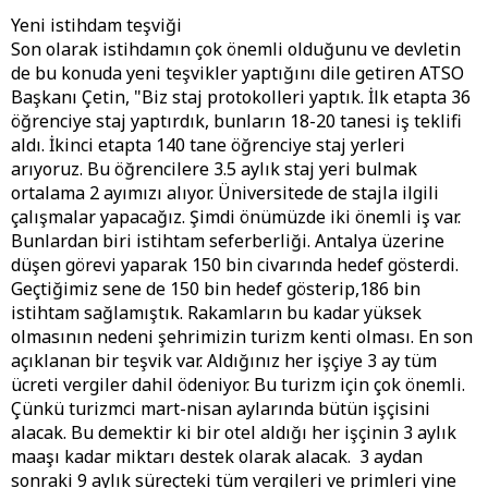
Yeni istihdam teşviği
Son olarak istihdamın çok önemli olduğunu ve devletin
de bu konuda yeni teşvikler yaptığını dile getiren ATSO
Başkanı Çetin, "Biz staj protokolleri yaptık. İlk etapta 36
öğrenciye staj yaptırdık, bunların 18-20 tanesi iş teklifi
aldı. İkinci etapta 140 tane öğrenciye staj yerleri
arıyoruz. Bu öğrencilere 3.5 aylık staj yeri bulmak
ortalama 2 ayımızı alıyor. Üniversitede de stajla ilgili
çalışmalar yapacağız. Şimdi önümüzde iki önemli iş var.
Bunlardan biri istihtam seferberliği. Antalya üzerine
düşen görevi yaparak 150 bin civarında hedef gösterdi.
Geçtiğimiz sene de 150 bin hedef gösterip,186 bin
istihtam sağlamıştık. Rakamların bu kadar yüksek
olmasının nedeni şehrimizin turizm kenti olması. En son
açıklanan bir teşvik var. Aldığınız her işçiye 3 ay tüm
ücreti vergiler dahil ödeniyor. Bu turizm için çok önemli.
Çünkü turizmci mart-nisan aylarında bütün işçisini
alacak. Bu demektir ki bir otel aldığı her işçinin 3 aylık
maaşı kadar miktarı destek olarak alacak. 3 aydan
sonraki 9 aylık süreçteki tüm vergileri ve primleri yine