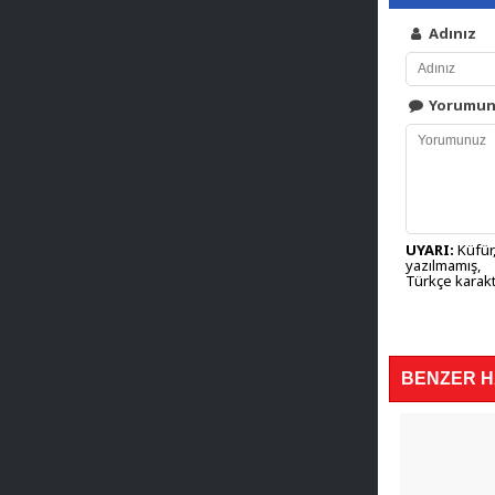
Adınız
Yorumu
UYARI:
Küfür,
yazılmamış,
Türkçe karakt
BENZER 