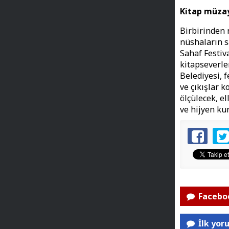
Kitap müza
Birbirinden n
nüshaların s
Sahaf Festiv
kitapseverle
Belediyesi, f
ve çıkışlar k
ölçülecek, e
ve hijyen ku
Faceboo
İlk yor