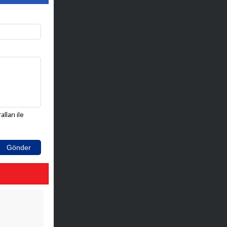
lları ile
Gönder