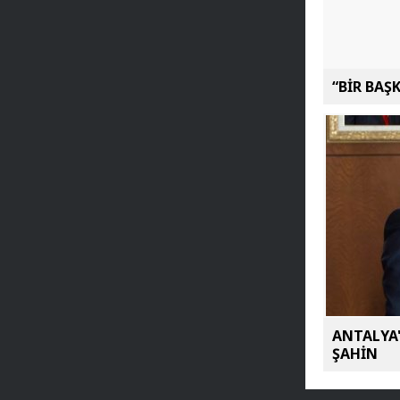
“BİR BAŞ
ANTALYA'
ŞAHİN