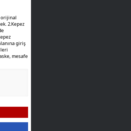
orijinal
ek. 2.Kepez
de
Kepez
lanına giriş
leri
maske, mesafe