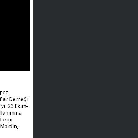
epez
aflar Derneği
 yıl 23 Ekim-
ullanımına
larını
 Mardin,