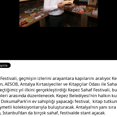
estivali, geçmişin izlerini arayanlara kapılarını aralıyor. K
n, AESOB, Antalya Kırtasiyeciler ve Kitapçılar Odası ile Sah
geçtiğimiz yıl ilkini gerçekleştirdiği Kepez Sahaf Festivali, bu
hleri arasında düzenlenecek. Kepez Belediyesi’nin halkın k
 DokumaPark’ın ev sahipliği yapacağı festival, kitap tutkun
ıymetli koleksiyonlarıyla buluşturacak. Antalya’nın yanı sıra
, İstanbul’dan da birçok sahaf, festivalde stant açacak.