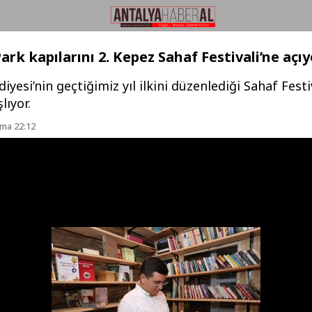
k kapılarını 2. Kepez Sahaf Festivali’ne açıy
iyesi’nin geçtiğimiz yıl ilkini düzenlediği Sahaf Festi
lıyor.
ma 22:12