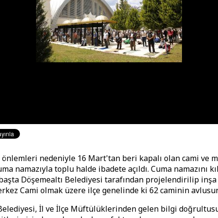
 önlemleri nedeniyle 16 Mart'tan beri kapalı olan cami ve m
ma namazıyla toplu halde ibadete açıldı. Cuma namazını kı
başta Döşemealtı Belediyesi tarafından projelendirilip inş
rkez Cami olmak üzere ilçe genelinde ki 62 caminin avlusun
elediyesi, İl ve İlçe Müftülüklerinden gelen bilgi doğrultu