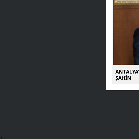
ANTALYA'
ŞAHİN
1