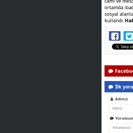
cami ve mesc
ortamda ibad
sosyal alanl
kullandı.
Ha
Faceboo
İlk yor
Adınız
Yorumu