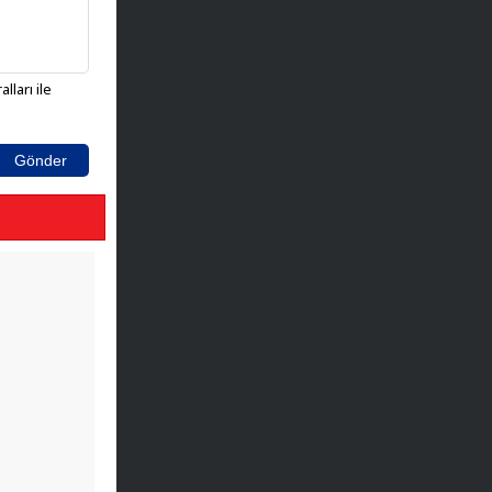
lları ile
Gönder