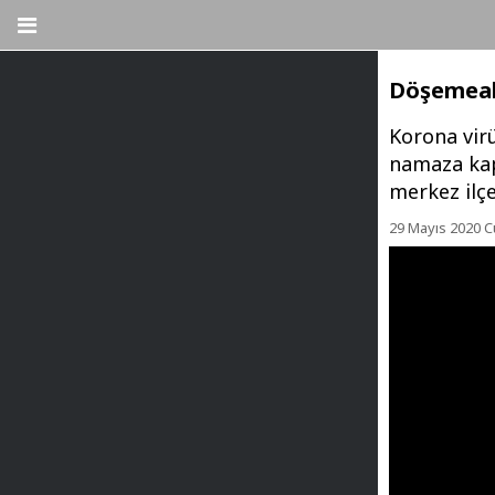
Döşemealt
Korona vir
namaza kap
merkez ilçe
29 Mayıs 2020 