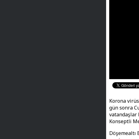
Korona virüs
gün sonra Cu
vatandaşlar 
Konseptli Me
Döşemealtı B