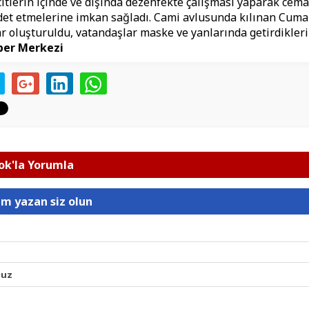
itlerin içinde ve dışında dezenfekte çalışması yaparak cema
et etmelerine imkan sağladı. Cami avlusunda kılınan Cuma
ar oluşturuldu, vatandaşlar maske ve yanlarında getirdikleri
ber Merkezi
k'la Yorumla
um yazan siz olun
nuz