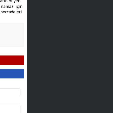
atin hijyen
 namazı için
 seccadeleri