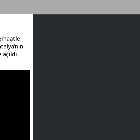
ı
cemaatle
talya’nın
açıldı.