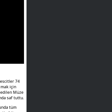
escitler 74
lmak için
a edilen Müze
da saf tuttu.
sunda tüm