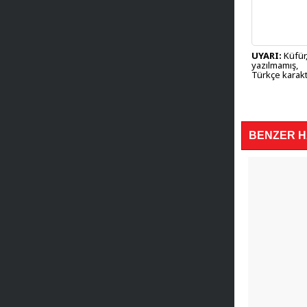
UYARI:
Küfür,
yazılmamış,
Türkçe karakt
BENZER 