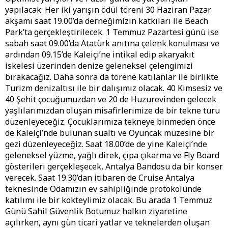
yapılacak. Her iki yarışın ödül töreni 30 Haziran Pazar
akşamı saat 19.00’da derneğimizin katkıları ile Beach
Park’ta gerçekleştirilecek. 1 Temmuz Pazartesi günü ise
sabah saat 09.00’da Atatürk anıtına çelenk konulması ve
ardından 09.15’de Kaleiçi’ne intikal edip akaryakıt
iskelesi üzerinden denize geleneksel çelengimizi
bırakacağız. Daha sonra da törene katılanlar ile birlikte
Turizm denizaltısı ile bir dalışımız olacak. 40 Kimsesiz ve
40 Şehit çocuğumuzdan ve 20 de Huzurevinden gelecek
yaşlılarımızdan oluşan misafirlerimize de bir tekne turu
düzenleyeceğiz. Çocuklarımıza tekneye binmeden önce
de Kaleiçi’nde bulunan sualtı ve Oyuncak müzesine bir
gezi düzenleyeceğiz. Saat 18.00’de de yine Kaleiçi’nde
geleneksel yüzme, yağlı direk, çıpa çıkarma ve Fly Board
gösterileri gerçekleşecek, Antalya Bandosu da bir konser
verecek. Saat 19.30’dan itibaren de Cruise Antalya
teknesinde Odamızın ev sahipliğinde protokolünde
katılımı ile bir kokteylimiz olacak. Bu arada 1 Temmuz
Günü Sahil Güvenlik Botumuz halkın ziyaretine
açılırken, aynı gün ticari yatlar ve teknelerden oluşan