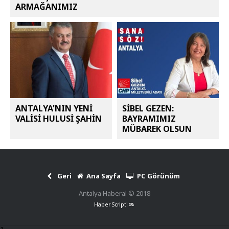
ARMAĞANIMIZ
ANTALYA'NIN YENİ
SİBEL GEZEN:
VALİSİ HULUSİ ŞAHİN
BAYRAMIMIZ
MÜBAREK OLSUN
Geri
Ana Sayfa
PC Görünüm
Antalya Haberal © 2018
Haber Scripti