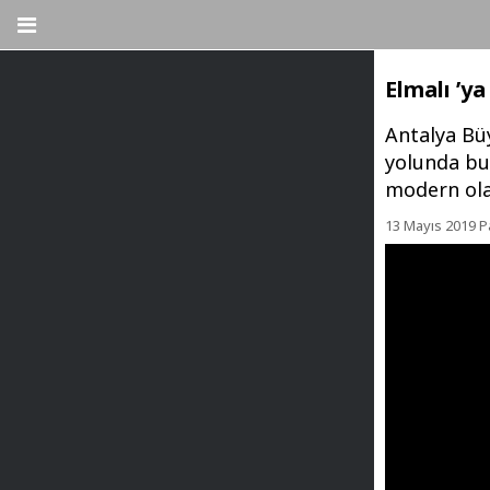
Elmalı ’y
Antalya Büy
yolunda bu
modern ol
13 Mayıs 2019 P