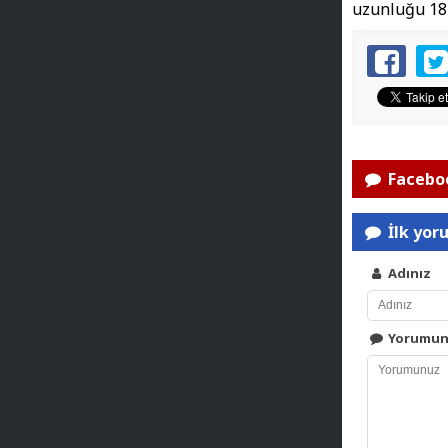
uzunluğu 18
Faceboo
İlk yor
Adınız
Yorumu