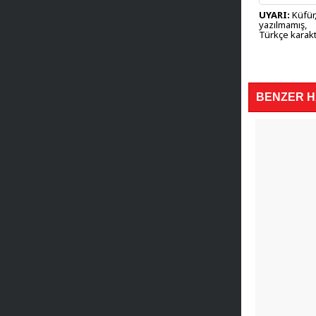
UYARI:
Küfür,
yazılmamış,
Türkçe karakt
BENZER 