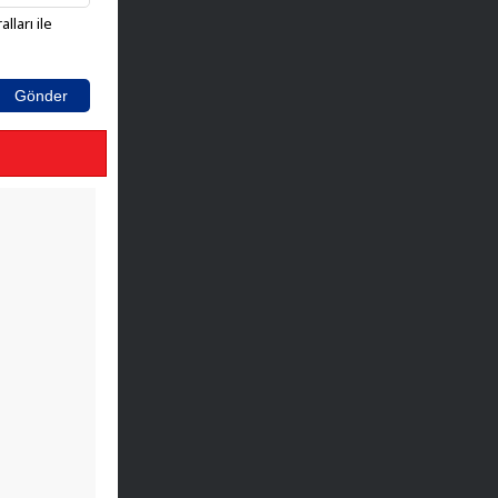
lları ile
Gönder