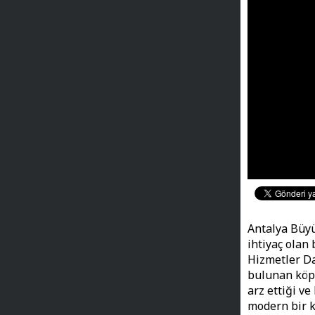
Antalya Büyü
ihtiyaç olan
Hizmetler Da
bulunan köpr
arz ettiği v
modern bir k