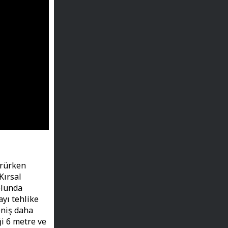
ürürken
Kırsal
olunda
yı tehlike
eniş daha
ği 6 metre ve