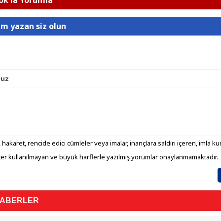
k'la Yorumla
um yazan siz olun
nuz
 hakaret, rencide edici cümleler veya imalar, inançlara saldırı içeren, imla kura
er kullanılmayan ve büyük harflerle yazılmış yorumlar onaylanmamaktadır.
HABERLER