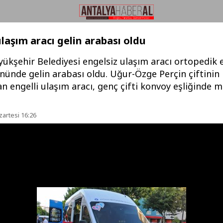
ulaşım aracı gelin arabası oldu
ükşehir Belediyesi engelsiz ulaşım aracı ortopedik e
nünde gelin arabası oldu. Uğur-Özge Perçin çiftinin 
an engelli ulaşım aracı, genç çifti konvoy eşliğinde 
zartesi 16:26