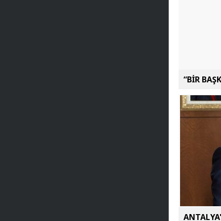
“BİR BAŞ
ANTALYA'