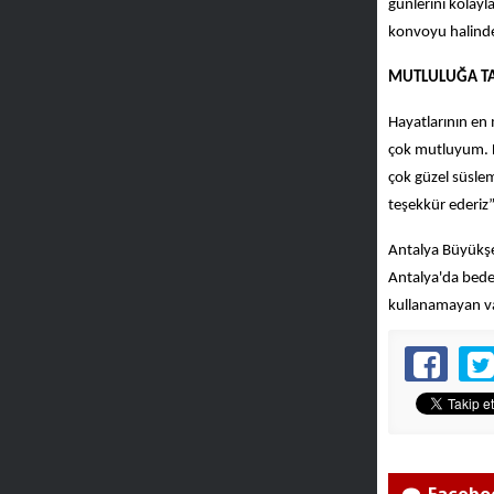
günlerini kolayl
konvoyu halinde 
MUTLULUĞA TA
Hayatlarının en
çok mutluyum. D
çok güzel süsle
teşekkür ederiz
Antalya Büyükşe
Antalya'da beden
kullanamayan va