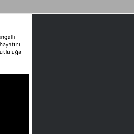
ngelli
hayatını
mutluluğa