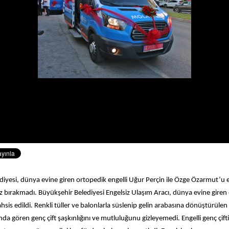
diyesi, dünya evine giren ortopedik engelli Uğur Perçin ile Özge Özarmut’u
z bırakmadı. Büyükşehir Belediyesi Engelsiz Ulaşım Aracı, dünya evine giren en
ahsis edildi. Renkli tüller ve balonlarla süslenip gelin arabasına dönüştürülen
rında gören genç çift şaşkınlığını ve mutluluğunu gizleyemedi. Engelli genç çif