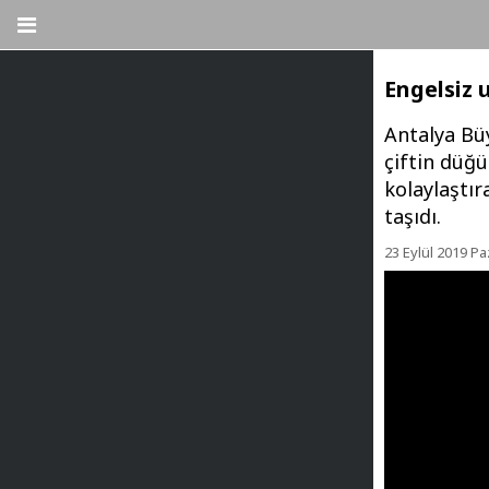
Engelsiz 
Antalya Büy
çiftin düğü
kolaylaştır
taşıdı.
23 Eylül 2019 Pa