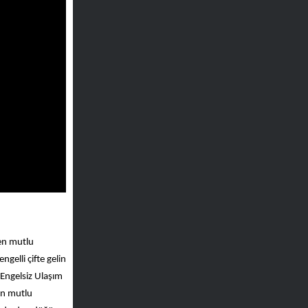
 en mutlu
gelli çifte gelin
 Engelsiz Ulaşım
tin mutlu