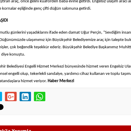
aştıran araç, önce gelini kuaförden baba evine getirdi. Engelsiz ulaşım aracı
kornalar eşliğinde genç çifti düğün salonuna getirdi.
ŞIDI
 mutlu günlerini yaşadıklarını ifade eden damat Uğur Perçin, “Sevdiğim insa
üğünümüzde ulaşımımız için Büyükşehir Belediyemize araç için talepte bu
mişler, çok beğendik teşekkür ederiz. Büyükşehir Belediye Başkanımız Muhit
” diye konuştu.
hir Belediyesi Engelli Hizmet Merkezi bünyesinde hizmet veren Engelsiz Ula
sel engelli olup, tekerlekli sandalye, yardımcı cihaz kullanan ve toplu taşıma
tandaşlara hizmet veriyor.
Haber Merkezi