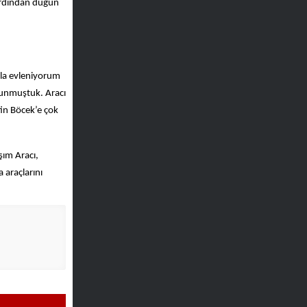
 ardından düğün
nla evleniyorum
lunmuştuk. Aracı
tin Böcek’e çok
şım Aracı,
 araçlarını