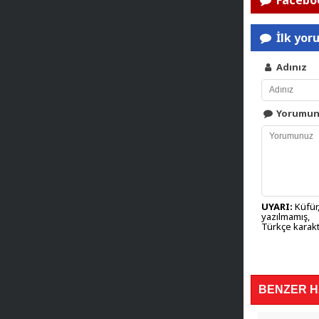
Faceboo
İlk yor
Adınız
Yorumu
UYARI:
Küfür,
yazılmamış,
Türkçe karakt
BENZER 