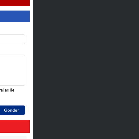
lları ile
Gönder