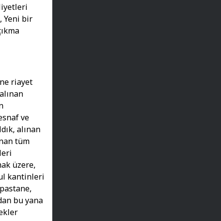
iyetleri
 Yeni bir
 çıkma
ne riayet
alınan
n
esnaf ve
dık, alınan
ınan tüm
leri
mak üzere,
l kantinleri
 pastane,
ndan bu yana
ekler