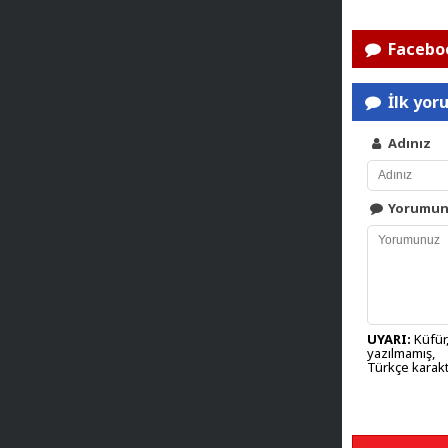
Faceboo
İlk yor
Adınız
Yorumu
UYARI:
Küfür,
yazılmamış,
Türkçe karakt