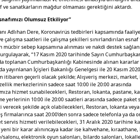
f ve sanatkarların mağdur olmaması gerektiğini aktardı.
Esnafımızı Olumsuz Etkiliyor”
ı Adlıhan Dere, Koronavirüs tedbirleri kapsamında faaliye
 çalışma saatleri ile çalışma şekilleri sınırlandırılan esnaf
ın mücbir sebep kapsamına alınması ve nakdi destek sağla
vurgulayarak, “17 Kasım 2020 tarihinde Sayın Cumhurbaşka
da toplanan Cumhurbaşkanlığı Kabinesinde alınan kararlar
a yayınlanan İçişleri Bakanlığı Genelgesi ile 20 Kasım 20
n itibaren geçerli olacak şekilde; Alışveriş merkezi, market,
zellik merkezlerinin sadece saat 10:00 ile 20:00 arasında
mıza hizmet sunabilecekleri, Restoran, lokanta, pastane, ka
me yerlerinin 10:00 ile 20:00 saatleri arasında sadece paket 
ti verecek şekilde açık olabilecekleri, Restoran, lokanta veya
ş firmalarınca saat 20:00’den sonra sadece telefonla ya da o
t servis hizmeti verilebilecekleri, 31 Aralık 2020 tarihine 
; yeni bir karar alınıncaya kadar ise kahvehane, kıraathane, 
/salonu, elektronik oyun salonları, bilardo salonları, lokalle