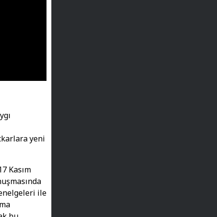
ygı
karlara yeni
17 Kasım
onuşmasında
nelgeleri ile
ama
ak bu