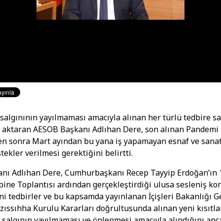
salgınının yayılmaması amacıyla alınan her türlü tedbire sa
ı aktaran AESOB Başkanı Adlıhan Dere, son alınan Pandemi
en sonra Mart ayından bu yana iş yapamayan esnaf ve sanat
ekler verilmesi gerektiğini belirtti.
nı Adlıhan Dere, Cumhurbaşkanı Recep Tayyip Erdoğan’ın 
bine Toplantısı ardından gerçekleştirdiği ulusa sesleniş k
eni tedbirler ve bu kapsamda yayınlanan İçişleri Bakanlığı Ge
zıssıhha Kurulu Kararları doğrultusunda alınan yeni kısıtl
, salgının yayılmaması ve önlenmesi amacıyla alındığını anc