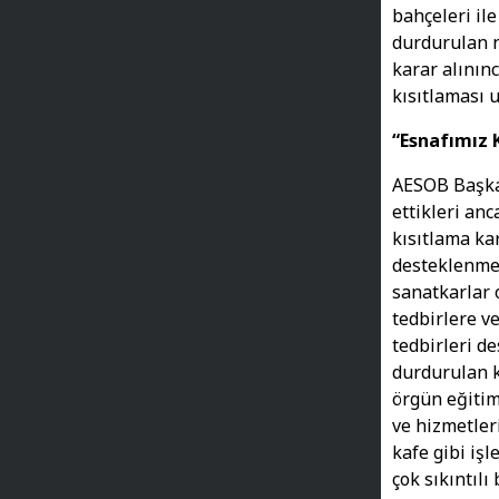
bahçeleri ile
durdurulan n
karar alınınc
kısıtlaması u
“Esnafımız 
AESOB Başkan
ettikleri an
kısıtlama ka
desteklenmes
sanatkarlar 
tedbirlere v
tedbirleri de
durdurulan k
örgün eğitim
ve hizmetleri
kafe gibi iş
çok sıkıntıl