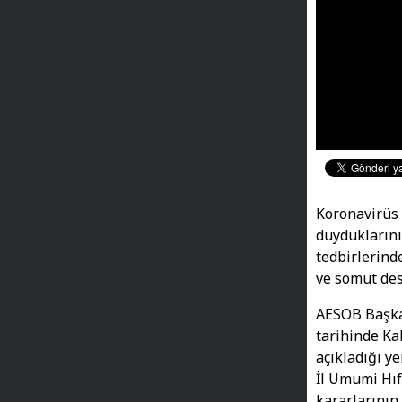
Koronavirüs 
duydukların
tedbirlerind
ve somut dest
AESOB Başka
tarihinde Ka
açıkladığı y
İl Umumi Hıf
kararlarının