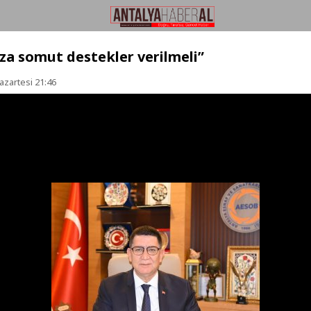
za somut destekler verilmeli”
azartesi 21:46