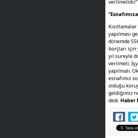
verilmelidir.”
“Esnafımıza
Kısıtlamalar
yapılması ge
dönemde SSK
borçları içi
yıl süreyle d
verilmeli. İ
yapılmalı. O
esnafımız so
olduğu koruy
geldiğimiz n
dedi.
Haber 