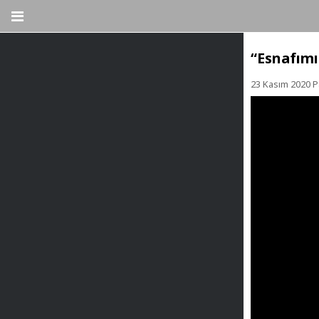
“Esnafımı
23 Kasım 2020 P