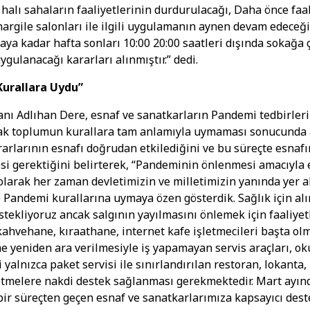
 halı sahaların faaliyetlerinin durdurulacağı, Daha önce faal
argile salonları ile ilgili uygulamanın aynen devam edeceği,
aya kadar hafta sonları 10:00 ­20:00 saatleri dışında sokağa
ygulanacağı kararları alınmıştır.” dedi.
Kurallara Uydu”
ı Adlıhan Dere, esnaf ve sanatkarların Pandemi tedbirleri
cak toplumun kurallara tam anlamıyla uymaması sonucunda 
rarlarının esnafı doğrudan etkilediğini ve bu süreçte esnafı
i gerektiğini belirterek, “Pandeminin önlenmesi amacıyla 
olarak her zaman devletimizin ve milletimizin yanında yer al
e Pandemi kurallarına uymaya özen gösterdik. Sağlık için al
stekliyoruz ancak salgının yayılmasını önlemek için faaliyet
ahvehane, kıraathane, internet kafe işletmecileri başta ol
e yeniden ara verilmesiyle iş yapamayan servis araçları, oku
 yalnızca paket servisi ile sınırlandırılan restoran, lokanta,
letmelere nakdi destek sağlanması gerekmektedir. Mart ayı
ı bir süreçten geçen esnaf ve sanatkarlarımıza kapsayıcı dest