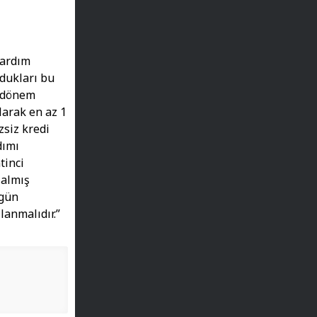
yardım
ldukları bu
ş dönem
larak en az 1
zsiz kredi
dımı
tinci
 almış
ugün
lanmalıdır.”