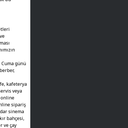
tleri
 ve
nması
nımızın
20 Cuma günü
 berber,
fe, kafeterya
servis veya
 online
nline sipariş
kadar sinema
kır bahçesi,
r ve çay