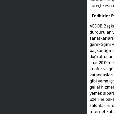
süreçte esna
“Tedbirler 
AESOB Başkan
durdurulan ve
sanatkarlar
gerektiğini 
başkanlığın
doğrultusund
saat 20:00’de
kuaför ve gü
vatandaşları
gibi yeme­ iç
gel­ al hizme
yemek sipari
üzerine pake
salonlarının
internet kafe