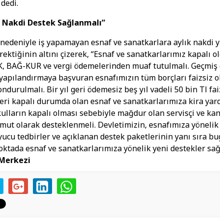
 dedi.
 Nakdi Destek Sağlanmalı”
 nedeniyle iş yapamayan esnaf ve sanatkarlara aylık nakdi 
rektiğinin altını çizerek, “Esnaf ve sanatkarlarımız kapalı o
, BAĞ-KUR ve vergi ödemelerinden muaf tutulmalı. Geçmi
n yapılandırmaya başvuran esnafımızın tüm borçları faizsiz o
ondurulmalı. Bir yıl geri ödemesiz beş yıl vadeli 50 bin Tl fai
şyeri kapalı durumda olan esnaf ve sanatkarlarımıza kira yar
kulların kapalı olması sebebiyle mağdur olan servisçi ve kan
mut olarak desteklenmeli. Devletimizin, esnafımıza yönelik
ucu tedbirler ve açıklanan destek paketlerinin yanı sıra b
oktada esnaf ve sanatkarlarımıza yönelik yeni destekler sağ
Merkezi