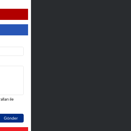
lları ile
Gönder