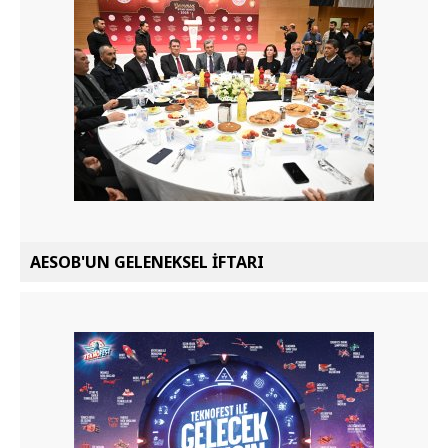
AESOB'UN GELENEKSEL İFTARI