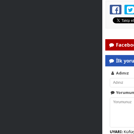
Faceboo
İlk yor
Adınız
Yorumu
UYARI:
Küfür,