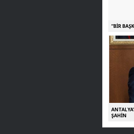
“BİR BAŞ
ANTALYA'
ŞAHİN