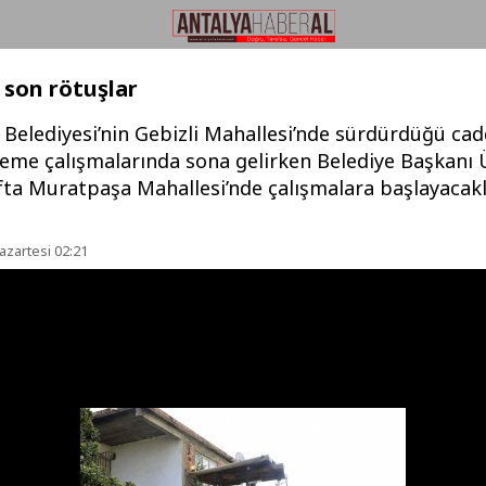
e son rötuşlar
Belediyesi’nin Gebizli Mahallesi’nde sürdürdüğü cad
leme çalışmalarında sona gelirken Belediye Başkanı 
fta Muratpaşa Mahallesi’nde çalışmalara başlayacakl
azartesi 02:21