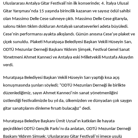
Uluslararası Antalya Gitar Festivali’nin ilk konserinde;
4. İtalya Ulusal
Gitar Yarışması’nda 15 yaşında birincilik kazanan ve sayısız ödül sahibi
olan Massimo Delle Cese sahneye çıktı. Massimo Delle Cese gitarıyla,
salonu tıklım tıklım dolduran Antalyalı sanatseverleri adeta büyüledi.
Cese’nin performansı ayakta alkışlandı. Günün anısına Cese’ye plaket ve
çiçek sunuldu. Plaketi Muratpaşa Belediyesi Başkan Vekili Hüseyin Sarı,
ODTÜ Mezunlar Derneği Başkanı Yıldırım Şimşek, Festival Genel Sanat
Yönetmeni Ahmet Kanneci ve Antalya eski Milletvekili Mustafa Akaydın
verdi.
Muratpaşa Belediyesi Başkan Vekili Hüseyin Sarı yaptığı kısa açış
konuşmasında şunları söyledi; “ODTÜ Mezunları Derneği ile birlikte
düzenlediğimiz, sayın Ahmet Kanneci’nin sanat yönetmenliğini
üstlendiği festivalimizde bu yıl da, ülkemizden ve dünyadan çok saygın
gitar sanatçılarını dinleme fırsatı bulacağız” dedi.
Muratpaşa Belediye Başkanı Ümit Uysal’ın katkıları ile hayata
geçirdikleri ODTÜ Gençlik Parkı’nı da anlatan, ODTÜ Mezunlar Derneği
Başkanı Yıldırım Şimşek; Uluslararası Gitar Festivali’ni imece usulü