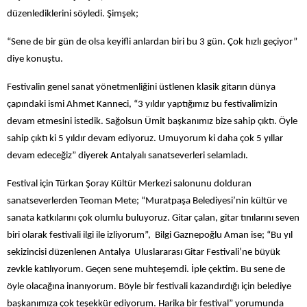
düzenlediklerini söyledi. Şimşek;
“Sene de bir gün de olsa keyifli anlardan biri bu 3 gün. Çok hızlı geçiyor”
diye konuştu.
Festivalin genel sanat yönetmenliğini üstlenen klasik gitarın dünya
çapındaki ismi Ahmet Kanneci, “3 yıldır yaptığımız bu festivalimizin
devam etmesini istedik. Sağolsun Ümit başkanımız bize sahip çıktı. Öyle
sahip çıktı ki 5 yıldır devam ediyoruz. Umuyorum ki daha çok 5 yıllar
devam edeceğiz” diyerek Antalyalı sanatseverleri selamladı.
Festival için Türkan Şoray Kültür Merkezi salonunu dolduran
sanatseverlerden Teoman Mete; “Muratpaşa Belediyesi’nin kültür ve
sanata katkılarını çok olumlu buluyoruz. Gitar çalan, gitar tınılarını seven
biri olarak festivali ilgi ile izliyorum”, Bilgi Gaznepoğlu Aman ise; “Bu yıl
sekizincisi düzenlenen Antalya Uluslararası Gitar Festivali’ne büyük
zevkle katılıyorum. Geçen sene muhteşemdi. İple çektim. Bu sene de
öyle olacağına inanıyorum. Böyle bir festivali kazandırdığı için belediye
başkanımıza çok teşekkür ediyorum. Harika bir festival” yorumunda