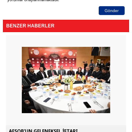
Gönder
BENZER HABERLER
AESOB'UN GELENEKSEL İFTARI