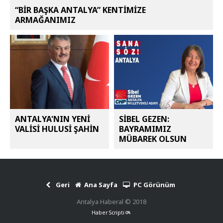
“BİR BAŞKA ANTALYA” KENTİMİZE
ARMAĞANIMIZ
ANTALYA'NIN YENİ
SİBEL GEZEN:
VALİSİ HULUSİ ŞAHİN
BAYRAMIMIZ
MÜBAREK OLSUN
Geri
Ana Sayfa
PC Görünüm
Antalya Haberal © 2018
Haber Scripti