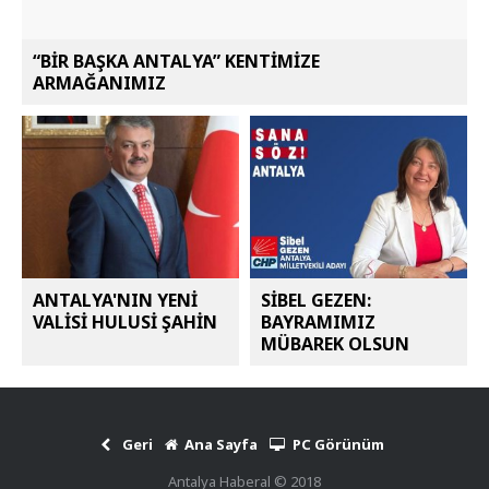
“BİR BAŞKA ANTALYA” KENTİMİZE
ARMAĞANIMIZ
ANTALYA'NIN YENİ
SİBEL GEZEN:
VALİSİ HULUSİ ŞAHİN
BAYRAMIMIZ
MÜBAREK OLSUN
Geri
Ana Sayfa
PC Görünüm
Antalya Haberal © 2018