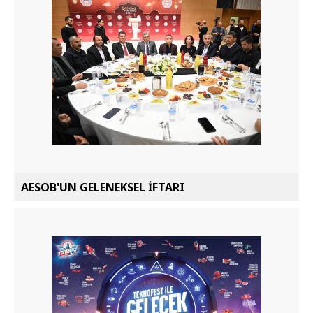
AESOB'UN GELENEKSEL İFTARI