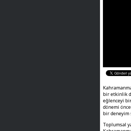
Kahramanmara
bir etkinlik 
eğlenceyi bi
dönemi önces
bir deneyim 
Toplumsal ya