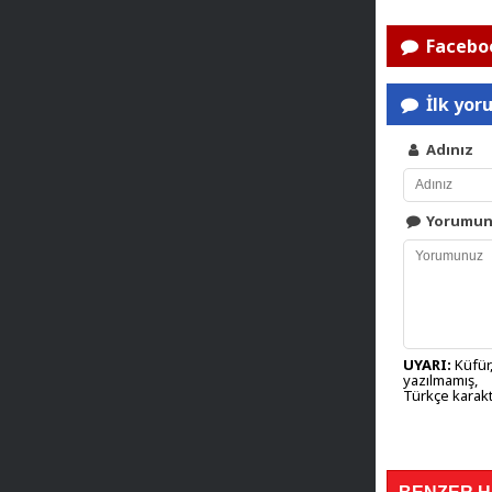
Faceboo
İlk yor
Adınız
Yorumu
UYARI:
Küfür,
yazılmamış,
Türkçe karakt