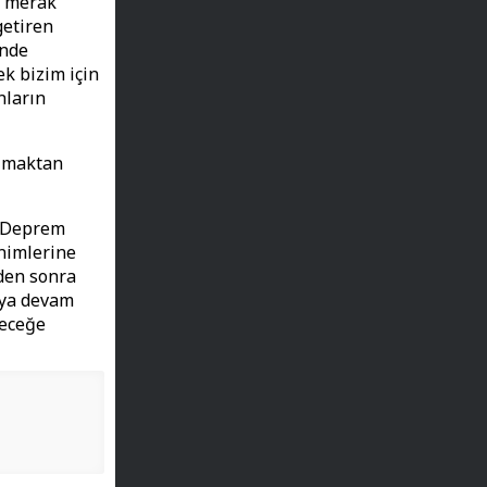
n merak
getiren
ünde
k bizim için
nların
olmaktan
 "Deprem
enimlerine
den sonra
aya devam
leceğe