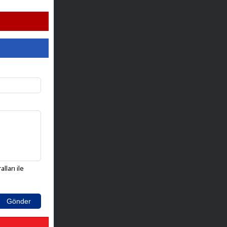
lları ile
Gönder