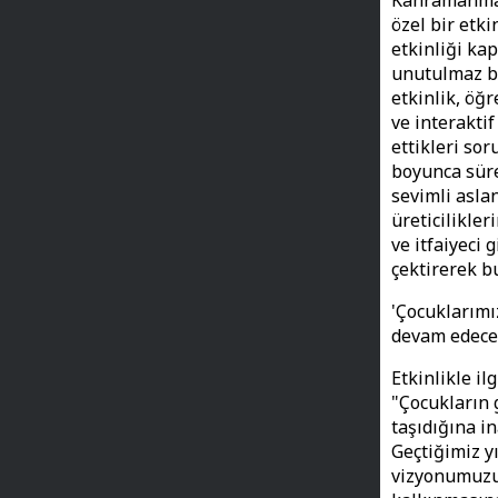
Kahramanmara
özel bir etk
etkinliği kap
unutulmaz bi
etkinlik, öğr
ve interakti
ettikleri so
boyunca süre
sevimli aslan
üreticilikler
ve itfaiyeci
çektirerek bu
'Çocuklarımı
devam edece
Etkinlikle i
"Çocukların 
taşıdığına in
Geçtiğimiz y
vizyonumuzu