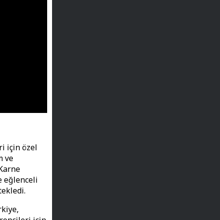
 için özel
m ve
 Karne
e eğlenceli
ekledi.
rkiye,