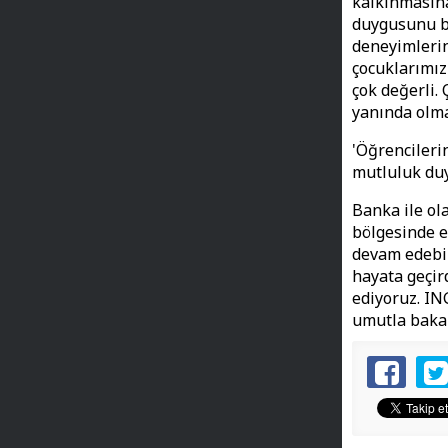
kalkınmasına
duygusunu be
deneyimlerin
çocuklarımız
çok değerli.
yanında olma
'Öğrencileri
mutluluk du
Banka ile ol
bölgesinde e
devam edebil
hayata geçir
ediyoruz. IN
umutla bakab