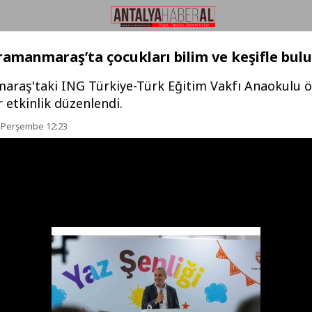
amanmaraş’ta çocukları bilim ve keşifle bul
raş'taki ING Türkiye-Türk Eğitim Vakfı Anaokulu ö
r etkinlik düzenlendi.
6 Perşembe 12:23