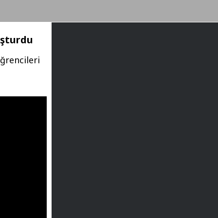
uşturdu
ğrencileri