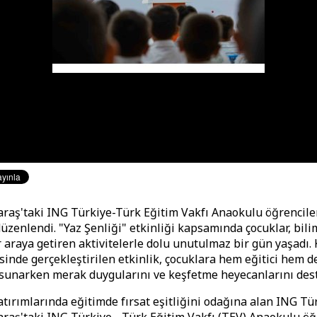
ş'taki ING Türkiye-Türk Eğitim Vakfı Anaokulu öğrencileri
düzenlendi. "Yaz Şenliği" etkinliği kapsamında çocuklar, bili
r araya getiren aktivitelerle dolu unutulmaz bir gün yaşadı.
inde gerçekleştirilen etkinlik, çocuklara hem eğitici hem d
sunarken merak duygularını ve keşfetme heyecanlarını dest
tırımlarında eğitimde fırsat eşitliğini odağına alan ING Tü