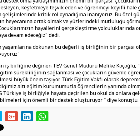
 destek olma yaklaşımımızın önemli bir parçası. Çocukları
sleyen, keşfetmeye teşvik eden ve öğrenmeyi keyifli hale 
 gelişimlerinde kritik rol oynadığına inanıyoruz. Bu özel g
ın heyecanına ortak olmak ve yüzlerindeki mutluluğu görme
 Çocuklarımızın hayallerini gerçekleştirme yolculuklarında o
ya devam edeceğiz" dedi.
n yaşamlarına dokunan bu değerli iş birliğinin bir parçası 
yuyoruz'
an iş birliğine değinen TEV Genel Müdürü Melike Koçoğlu,
ğitim sürekliliğinin sağlanması ve çocukların güvenle öğr
mesi büyük önem taşıyor. Türk Eğitim Vakfı olarak deprem
diğimiz altı eğitim kurumumuzla öğrencilerin yanında olm
G Türkiye iş birliğiyle hayata geçirilen bu okul da onlara ge
ilmeleri için önemli bir destek oluşturuyor " diye konuştu.