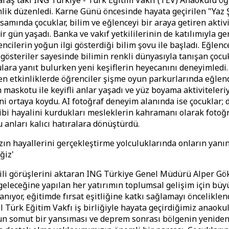
ş'taki ING Türkiye - Türk Eğitim Vakfı (TEV) Anaokulu öğr
inlik düzenledi. Karne Günü öncesinde hayata geçirilen "Yaz 
samında çocuklar, bilim ve eğlenceyi bir araya getiren aktivi
r gün yaşadı. Banka ve vakıf yetkililerinin de katılımıyla g
encilerin yoğun ilgi gösterdiği bilim şovu ile başladı. Eğlenc
f gösteriler sayesinde bilimin renkli dünyasıyla tanışan çocu
rulara yanıt bulurken yeni keşiflerin heyecanını deneyimledi
n etkinliklerde öğrenciler şişme oyun parkurlarında eğlend
 maskotu ile keyifli anlar yaşadı ve yüz boyama aktiviteleri
ini ortaya koydu. AI fotoğraf deneyim alanında ise çocuklar; d
 gibi hayalini kurdukları mesleklerin kahramanı olarak fotoğr
 anları kalıcı hatıralara dönüştürdü.
zın hayallerini gerçekleştirme yolculuklarında onların yan
ğiz'
lgili görüşlerini aktaran ING Türkiye Genel Müdürü Alper Gö
geleceğine yapılan her yatırımın toplumsal gelişim için bü
anıyor, eğitimde fırsat eşitliğine katkı sağlamayı önceliklen
ıl Türk Eğitim Vakfı iş birliğiyle hayata geçirdiğimiz anaok
n somut bir yansıması ve deprem sonrası bölgenin yenide