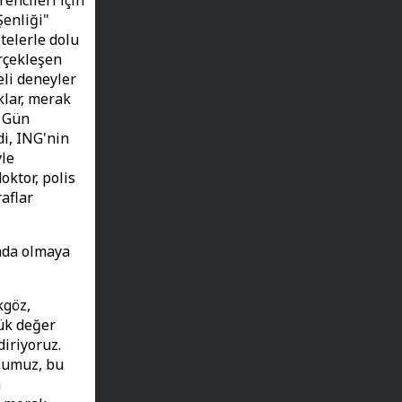
encileri için
Şenliği"
telerle dolu
erçekleşen
eli deneyler
klar, merak
. Gün
i, ING'nin
yle
oktor, polis
aflar
ında olmaya
kgöz,
yük değer
diriyoruz.
ulumuz, bu
n