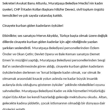
Sekreteri Avukat Banu Altunlu, Muratpaşa Belediye Meclisi’nin kadın
üyeleri, CHP İl Kadın Kolları Başkanı Nilüfer Deveci, sivil toplum örgütü
temsilcileri ve çok sayıda vatandaş katıldı.
Cinayete kurban giden kadınların öyküleri
Etkinlikte; ses sanatçısı Merve Akyıldız, Türkçe başta olmak üzere değişik
dillerde cinayete kurban giden kadınlar için ağıt niteliğinde yazılan
şarkıları seslendirdi.
Muratpaşa Belediyesi personellerinden Özlem
Önder ve Okan Çetin; Devlet Opera ve Bale Keman sanatçısı Demet
Emen’in müziğini yaptığı, Muratpaşa Belediyesi personellerinden Sevgi
Bal’ın seslendirmesinde görev aldığı, cinayete kurban giden kadınların
öykülerinden derlenen ve ‘kırsal bölgede kadın olmak, var olmak ile
olmamak arasındaki kısacık yolun aslında ne kadar büyük insanlık
acılarıyla dolu olduğunu gösteren öyküler’ şeklinde niteledikleri oyunu
sahnelediler. Muratpaşa Belediyesi Kadın ve Aile hizmetleri Müdürlüğü
stajeri Eda Altan ise kendi hazırladığı geleceğe mektubunu okudu. Altan,
gelecekte kadına şiddetin, çocuk istismarının olmadığı bir dünyaya dair
düşlerini anlattı.