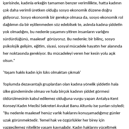
içerisinde, kadınla erkeğin tamamen benzer verimlilikte, hatta kadının
çok daha verimli üretken olduğu sosyo ekonomik düzene doğru
gidiyoruz. Sosyo ekonomik bir gerekçe olmasa da, sosyo ekonomik rol
dağılımın da bir eşitlenmeden söz edebilsek te, aslında kadına şiddetin
yok olmadığını, bu nedenle yaşamını yitiren insanların varlığını
sürdürdüğünü, maalesef görüyoruz. Bu nedenle; bir bilinç, sosyo
psikolojik gelişim, eğitim, siyasi, sosyal mücadele hayatın her alanında
her noktasında gerekiyor. Bu mücadeleyi veren her kesin yolu açık
olsun.”
‘Yaşam hakkı kadın için lüks olmaktan çıkmalı’
Toplumda dezavantajlı gruplardan olan kadına yönelik şiddetin hala
ülke gündeminde olması ve hala birçok kadının şiddet görmesi
öldürülmesinin kabul edilemez olduğuna vurgu yapan
Antalya Kent
Konseyi Kadın Meclisi Sekreteri Avukat Banu Altunlu ise şunları söyledi;
“Bu nedenle maalesef henüz varlık haklarını konuşamadığımız günler
uzak görünmektedir. Temel hak ve özgürlükler her birey için
vazgeçilemez nitelikte yaşam kaynağıdır. Kadın haklarını yüceltmek