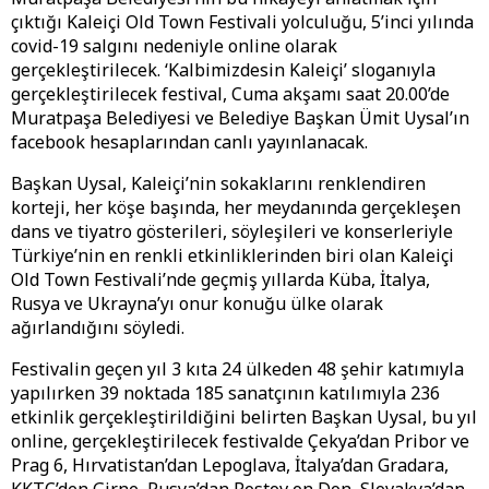
çıktığı Kaleiçi Old Town Festivali yolculuğu, 5’inci yılında
covid-19 salgını nedeniyle online olarak
gerçekleştirilecek. ‘Kalbimizdesin Kaleiçi’ sloganıyla
gerçekleştirilecek festival, Cuma akşamı saat 20.00’de
Muratpaşa Belediyesi ve Belediye Başkan Ümit Uysal’ın
facebook hesaplarından canlı yayınlanacak.
Başkan Uysal, Kaleiçi’nin sokaklarını renklendiren
korteji, her köşe başında, her meydanında gerçekleşen
dans ve tiyatro gösterileri, söyleşileri ve konserleriyle
Türkiye’nin en renkli etkinliklerinden biri olan Kaleiçi
Old Town Festivali’nde geçmiş yıllarda Küba, İtalya,
Rusya ve Ukrayna’yı onur konuğu ülke olarak
ağırlandığını söyledi.
Festivalin geçen yıl 3 kıta 24 ülkeden 48 şehir katımıyla
yapılırken 39 noktada 185 sanatçının katılımıyla 236
etkinlik gerçekleştirildiğini belirten Başkan Uysal, bu yıl
online, gerçekleştirilecek festivalde Çekya’dan Pribor ve
Prag 6, Hırvatistan’dan Lepoglava, İtalya’dan Gradara,