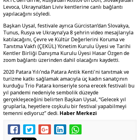
KKTC’den Girne, Rusya’dan Rostov on Don, Slovakya’dan
Levoca, Ukrayna’dan Liviv kentlerine canlı bağlantı
yapılacağını söyledi.
Başkan Uysal, festivale ayrıca Gürcistan’dan Slovakya,
Tunus, Rusya ve Ukrayna’ya 8 şehrin video mesajlarıyla
katılacağını, Çevre ve Kültür Değerlerini Koruma ve
Tanıtma Vakfı (ÇEKÜL) Yönetim Kurulu Üyesi ve Tarihi
Kentler Birliği Danışma Kurulu Üyesi Hasar Özgen de
zoom bağlantı üzerinden dahil olacağını kaydetti.
2020 Patara Yılı’nda Patara Antik Kenti'ni tanıtmak ve
turizme katkı sağlamak amacıyla üç kadın sanatçının
kurduğu Trio Patara konseriyle sona erecek festivali bu
yıl pandemi nedeniyle sembolik düzeyde
gerçekleşeceğini belirten Başkan Uysal, “Gelecek yıl
gruplarla, heyetlere coşkulu bir festival yapabilmeyi
temenni ediyoruz” dedi.
Haber Merkezi