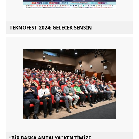
TEKNOFEST 2024: GELECEK SENSİN
“BİR BAŞKA ANTALYA” KENTİMİZE