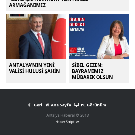
ARMAĞANIMIZ
ANTALYA'NIN YENİ
SİBEL GEZEN:
VALİSİ HULUSİ ŞAHİN
BAYRAMIMIZ
MÜBAREK OLSUN
Geri
Ana Sayfa
PC Görünüm
Antalya Haberal © 2018
Haber Scripti