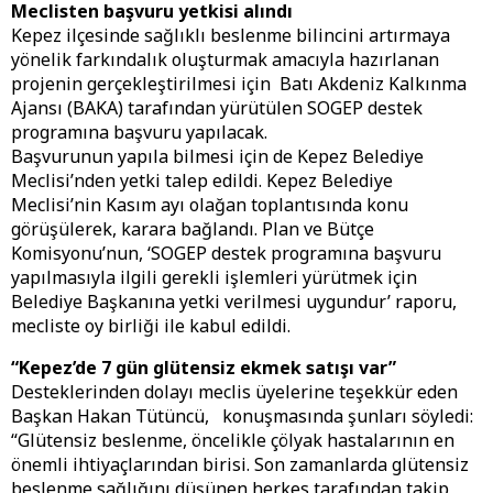
Meclisten başvuru yetkisi alındı
Kepez ilçesinde sağlıklı beslenme bilincini artırmaya
yönelik farkındalık oluşturmak amacıyla hazırlanan
projenin gerçekleştirilmesi için Batı Akdeniz Kalkınma
Ajansı (BAKA) tarafından yürütülen SOGEP destek
programına başvuru yapılacak.
Başvurunun yapıla bilmesi için de Kepez Belediye
Meclisi’nden yetki talep edildi. Kepez Belediye
Meclisi’nin Kasım ayı olağan toplantısında konu
görüşülerek, karara bağlandı. Plan ve Bütçe
Komisyonu’nun, ‘SOGEP destek programına başvuru
yapılmasıyla ilgili gerekli işlemleri yürütmek için
Belediye Başkanına yetki verilmesi uygundur’ raporu,
mecliste oy birliği ile kabul edildi.
“Kepez’de 7 gün glütensiz ekmek satışı var”
Desteklerinden dolayı meclis üyelerine teşekkür eden
Başkan Hakan Tütüncü, konuşmasında şunları söyledi:
“Glütensiz beslenme, öncelikle çölyak hastalarının en
önemli ihtiyaçlarından birisi. Son zamanlarda glütensiz
beslenme sağlığını düşünen herkes tarafından takip