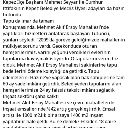
Kepez İlçe Başkanı Mehmet Seyyar ile Cumhur
İttifakının Kepez Belediye Meclis Üyesi adayları da hazır
bulundu.
Tapu da imar da tamam
Konuşmasında, Mehmet Akif Ersoy Mahallesi’nde
yaptıkları hizmetleri anlatarak başlayan Tütüncü,
şunları söyledi: “2009'da göreve geldiğimizde mahallenin
mülkiyet sorunu vardı. Gecekonduda oturan
hemşerilerimiz, varını yoğunu verdikleri evlerinin
tapularına kavuşmak istiyordu. O tapularını veren biz
olduk. Mehmet Akif Ersoy Mahallesi sakinlerine tapu
bedellerini ödeme kolaylığı da getirdik. Tapu
ödemelerini Hazine’ye yapacak olan hak sahiplerine tam
60 ay vade imkânı getirdik. Belediyeden tapularını alan
hemşerilerimize 24 ay faizsiz taksit imkânı sağladık.
İnşaat sektörü şaha kalktı
Mehmet Akif Ersoy Mahallesi ve çevre mahallelerde
inşaat emsallerinde %42 artış gerçekleştirdik. Emsal
artışı ile 1000 m2.lik bir arsaya 1400 m2 inşaat
yapılabilir hale geldi. Bu ne demek? Eskiden 18 daire
yapılabilen bir arsaya, emsal artışı sonrası aynı