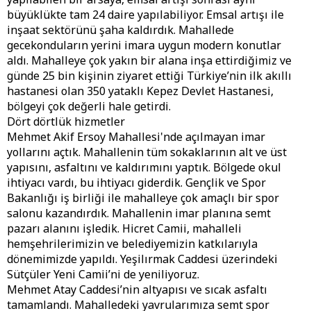
büyüklükte tam 24 daire yapılabiliyor. Emsal artışı ile
inşaat sektörünü şaha kaldırdık. Mahallede
gecekonduların yerini imara uygun modern konutlar
aldı. Mahalleye çok yakın bir alana inşa ettirdiğimiz ve
günde 25 bin kişinin ziyaret ettiği Türkiye’nin ilk akıllı
hastanesi olan 350 yataklı Kepez Devlet Hastanesi,
bölgeyi çok değerli hale getirdi.
Dört dörtlük hizmetler
Mehmet Akif Ersoy Mahallesi'nde açılmayan imar
yollarını açtık. Mahallenin tüm sokaklarının alt ve üst
yapısını, asfaltını ve kaldırımını yaptık. Bölgede okul
ihtiyacı vardı, bu ihtiyacı giderdik. Gençlik ve Spor
Bakanlığı iş birliği ile mahalleye çok amaçlı bir spor
salonu kazandırdık. Mahallenin imar planına semt
pazarı alanını işledik. Hicret Camii, mahalleli
hemşehrilerimizin ve belediyemizin katkılarıyla
dönemimizde yapıldı. Yeşilırmak Caddesi üzerindeki
Sütçüler Yeni Camii’ni de yeniliyoruz.
Mehmet Atay Caddesi’nin altyapısı ve sıcak asfaltı
tamamlandı. Mahalledeki yavrularımıza semt spor