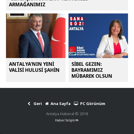
ARMAĞANIMIZ
ANTALYA'NIN YENİ
SİBEL GEZEN:
VALİSİ HULUSİ ŞAHİN
BAYRAMIMIZ
MÜBAREK OLSUN
Geri
Ana Sayfa
PC Görünüm
Antalya Haberal © 2018
Haber Scripti