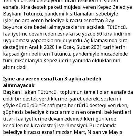
Yeni yıl öncesi belediyenin ticari tesislerini işleten
esnafa, kira destek paketi müjdesi veren Kepez Belediye
Başkanı Tütüncü, pandemi kısıtlamaları sebebiyle
işlerine ara veren belediye kiracısı esnaftan 3 ay
boyunca kira bedeli almayacaklarını açıkladı. Tütüncü,
faaliyetine devam eden esnafa ise yüzde 50 kira indirimi
uygulaması yapacaklarını duyurdu. Açıklamasında kira
desteğinin Aralık 2020 ile Ocak, Şubat 2021 tarihlerini
kapsadığını belirten Tütüncü, pandemiyle mücadelede
tüm imkânlarıyla Kepezlilerin yanında olduklarının
altını çizdi.
İşine ara veren esnaftan 3 ay kira bedeli
alınmayacak
Başkan Hakan Tütüncü, toplumun temeli olan esnafa da
ciddi bir destek verdiklerine işaret ederek, sözlerini
şöyle sürdürdü: “Esnafımıza her türlü desteği verirken,
şüphesiz belediye kiracılarımızın en önemli beklentileri
ticari faaliyetlerine devam edemedikleri günlerde
kendilerine kira desteği verilmesiydi. Bu anlamda
belediye kiracısı esnafımızdan Mart, Nisan ve Mayıs