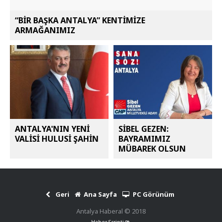
“BİR BAŞKA ANTALYA” KENTİMİZE
ARMAĞANIMIZ
ANTALYA'NIN YENİ
SİBEL GEZEN:
VALİSİ HULUSİ ŞAHİN
BAYRAMIMIZ
MÜBAREK OLSUN
Geri
Ana Sayfa
PC Görünüm
Antalya Haberal © 2018