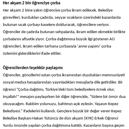
Her akşam 2 bin öğrenciye çorba
Her akşam 2 bine yakın öğrenciye çorba ikram edilecek. Belediye
görevlileri, kurdukları çadırda, seyyar ocakların üzerindeki kazanlarda
bulunan sıcak çorbayı kaselere doldurarak, öğrencilere veriyor.
Öğrenciler de çadırda bulunan sehpalarda, ikram edilen ekmekle birlikte
çorbalarını afiyetle yiyor. Çorba dağıtımına büyük ilgi gösteren AÜ
öğrencileri, ikram edilen tarhana çorbasıyla ‘anne yapımı’ çorba
özlemini giderdiklerini ifade ettiler.
Öğrencilerden teşekkür paylaşımı
Öğrenciler, gönüllerini ısıtan çorba ikramından duydukları memnuniyeti
sosyal medya hesaplarından yayınladıkları mesajlarla dile getirdiler. Bir
öğrenci “Çorba dağıtımı, Türkiye’deki tüm belediyelere örnek olur,
inşallah!” mesajını paylaşırken bir diğer öğrencide, “Sizlere bir ömür dua
okuyacağım. Rabbim yolunuzu, bahtınızı açık eylesin. Yaşasın Kepez
Belediyesi.” ifadelerini kullandı. Gençlere büyük bir değer veren Kepez
Belediye Başkanı Hakan Tütüncü de dün akşam (KYK) Erkek Öğrenci
Yurdu önünde yapılan çorba dağıtımına katıldı. Kazanların başına geçen