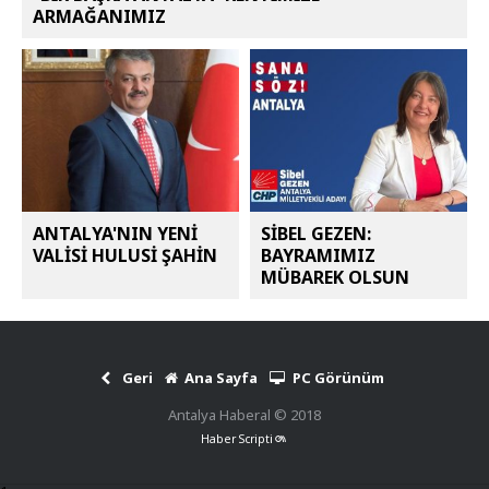
ARMAĞANIMIZ
ANTALYA'NIN YENİ
SİBEL GEZEN:
VALİSİ HULUSİ ŞAHİN
BAYRAMIMIZ
MÜBAREK OLSUN
Geri
Ana Sayfa
PC Görünüm
Antalya Haberal © 2018
Haber Scripti