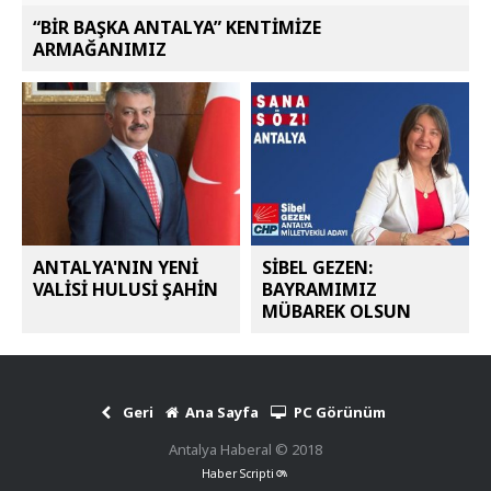
“BİR BAŞKA ANTALYA” KENTİMİZE
ARMAĞANIMIZ
ANTALYA'NIN YENİ
SİBEL GEZEN:
VALİSİ HULUSİ ŞAHİN
BAYRAMIMIZ
MÜBAREK OLSUN
Geri
Ana Sayfa
PC Görünüm
Antalya Haberal © 2018
Haber Scripti