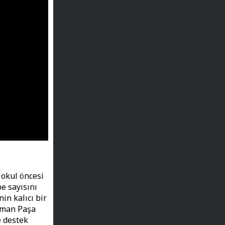
 okul öncesi
e sayısını
n kalıcı bir
oman Paşa
e destek