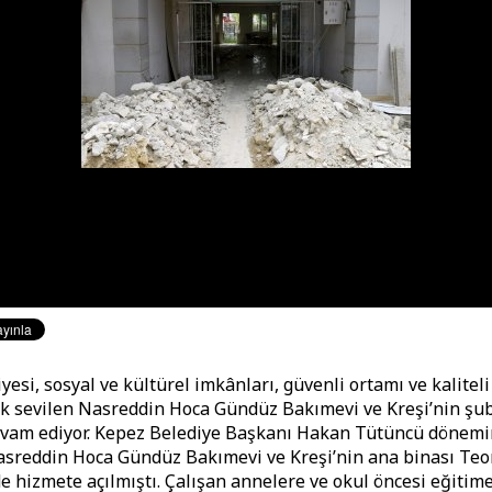
esi, sosyal ve kültürel imkânları, güvenli ortamı ve kaliteli
ok sevilen Nasreddin Hoca Gündüz Bakımevi ve Kreşi’nin şub
vam ediyor. Kepez Belediye Başkanı Hakan Tütüncü dönemini
asreddin Hoca Gündüz Bakımevi ve Kreşi’nin ana binası Te
e hizmete açılmıştı. Çalışan annelere ve okul öncesi eğitim