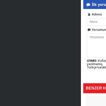
İlk yor
Adınız
Yorumu
UYARI:
Küfür,
yazılmamış,
Türkçe karakt
BENZER 