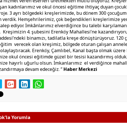
a hizmet veren eserleri üretmekten mutlu oluyoruz. Kreşle
ışan kadınlarımız ve okul öncesi eğitime ihtiyaç duyan çocuk
roje. 3 ayrı bölgedeki kreşlerimizde, bu dönem 300 çocuğum
m verdik. Hemşehrilerimiz, çok beğendikleri kreşlerimize ye
alep ediyor. İmkânlarımız elverdiğince bu talebi karşılaman
z. Kreşimizin 4. şubesini Erenköy Mahallesi’ne kazandırıyo
addesi’ndeki binamızı, tadilatla kreşe dönüştürüyoruz. 120
eğitim verecek olan kreşimiz, bölgede oturan çalışan annel
kolaylaştıracak. Erenköy, Çamlıbel, Kanal başta olmak üzere
ize okul öncesi eğitimde güzel bir tesisi kazandırmış olduk.
ize hayırlı uğurlu olsun. İmkanlarımız el verdiğince mahal
zandırmaya devam edeceğiz. ”
Haber Merkezi
k'la Yorumla