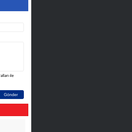
lları ile
Gönder