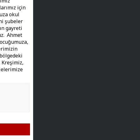
rimiz
larımız için
uza okul
ni şubeler
ın gayreti
ruz. Ahmet
 çocuğumuza,
erimizin
 bölgedeki
 Kreşimiz,
lelerimize