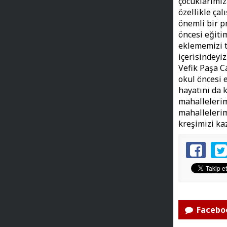
çocuklarımız
özellikle çal
önemli bir p
öncesi eğiti
eklememizi t
içerisindeyi
Vefik Paşa C
okul öncesi 
hayatını da 
mahallelerim
mahallelerim
kreşimizi ka
Faceboo