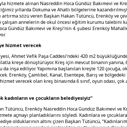
la hizmete alınan Nasreddin Hoca Gündüz Bakımevi ve Kreş
tiğimiz yıllarda Dokuma ve Ahatlı bölgelerine kazandırılmışt
ı artırma sözü veren Başkan Hakan Tütüncü, Erenköy ve çe
 çalışan annelerin de okul öncesi eğitim kurumu talebini kar
ca Gündüz Bakımevi ve Kreşi’nin 4. şubesi Erenköy Mahall
or.
ye hizmet verecek
yesi, Ahmet Vefik Paşa Caddesi’ndeki 420 m2 büyüklüğündek
dilatla kreşe dönüştürüyor. Kreş için mevcut binanın yanına, 
 da inşa ediliyor. Yapımına başlanılan kreşte 120 çocuğa, o
ecek. Erenköy, Çamlıbel, Kanal, Esentepe, Barış ve bölgedeki
hizmet verecek olan kreş binasında 6 sınıf, oyun odası, çok 
k kadınların ve çocukların belediyesiyiz”
 Tütüncü, Erenköy Nasreddin Hoca Gündüz Bakımevi ve Kreş
izmete açmayı planladıklarını söyledi. Kadınlara ve çocukla
lediye olduklarının altını çizen Başkan Tütüncü, “Kadınlarım