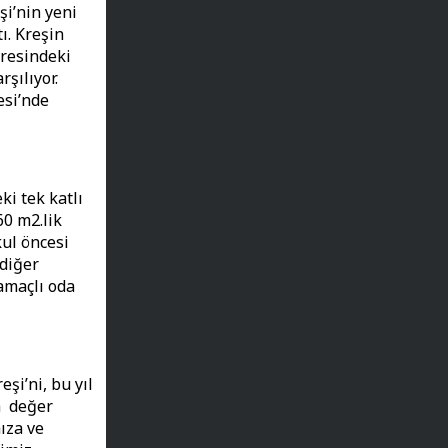
i’nin yeni
ı. Kreşin
vresindeki
şılıyor.
esi’nde
i tek katlı
60 m2.lik
kul öncesi
 diğer
amaçlı oda
i’ni, bu yıl
ra değer
ıza ve