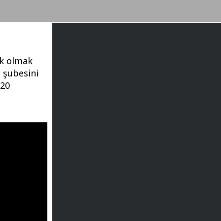
ek olmak
 şubesini
120