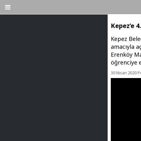
Kepez’e 4
Kepez Beled
amacıyla a
Erenköy Mah
öğrenciye e
30 Nisan 2020 