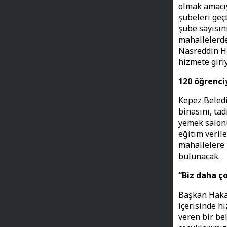
olmak amacıy
şubeleri geç
şube sayısın
mahallelerde
Nasreddin Ho
hizmete giriy
120 öğrenci
Kepez Beledi
binasını, ta
yemek salonu
eğitim veril
mahallelere 
bulunacak.
“Biz daha ço
Başkan Hakan
içerisinde h
veren bir be