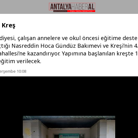
. Kreş
iyesi, çalışan annelere ve okul öncesi eğitime dest
çtığı Nasreddin Hoca Gündüz Bakımevi ve Kreşi’nin 4.
allesi’ne kazandırıyor. Yapımına başlanılan kreşte 
ğitim verilecek.
Perşembe 10:08