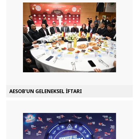
AESOB'UN GELENEKSEL İFTARI