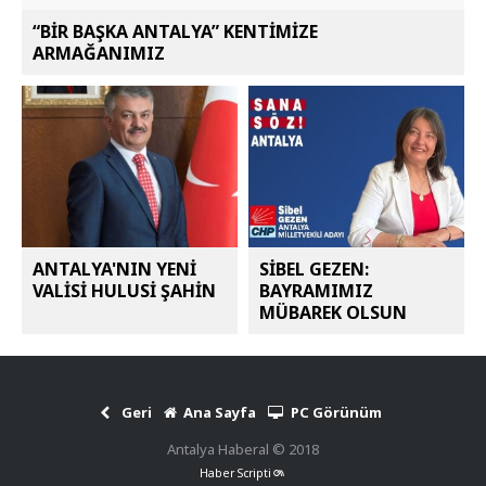
“BİR BAŞKA ANTALYA” KENTİMİZE
ARMAĞANIMIZ
ANTALYA'NIN YENİ
SİBEL GEZEN:
VALİSİ HULUSİ ŞAHİN
BAYRAMIMIZ
MÜBAREK OLSUN
Geri
Ana Sayfa
PC Görünüm
Antalya Haberal © 2018
Haber Scripti