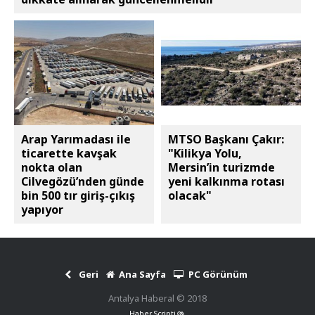
Arap Yarımadası ile
MTSO Başkanı Çakır:
ticarette kavşak
"Kilikya Yolu,
nokta olan
Mersin’in turizmde
Cilvegözü’nden günde
yeni kalkınma rotası
bin 500 tır giriş-çıkış
olacak"
yapıyor
Geri
Ana Sayfa
PC Görünüm
Antalya Haberal © 2018
Haber Scripti