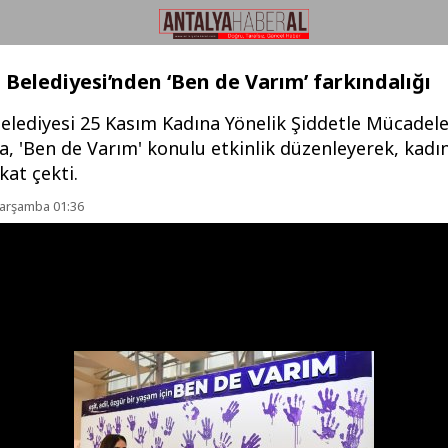
 Belediyesi’nden ‘Ben de Varım’ farkındalığı
Belediyesi 25 Kasım Kadına Yönelik Şiddetle Mücadel
, 'Ben de Varım' konulu etkinlik düzenleyerek, kadı
kat çekti.
Çarşamba 01:36