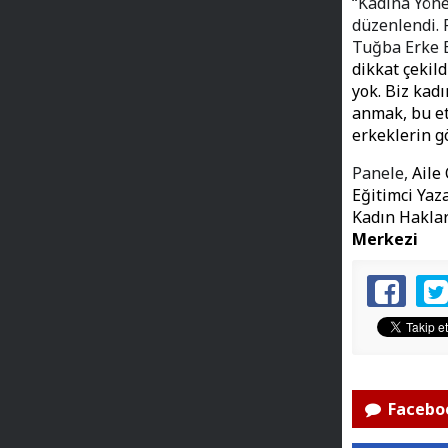
“Kadına Yöne
düzenlendi. 
Tuğba Erke 
dikkat çekil
yok. Biz kad
anmak, bu et
erkeklerin g
Panele,
Aile 
Eğitimci Yaz
Kadın Haklar
Merkezi
Faceboo