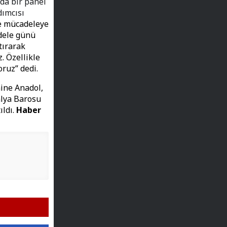
da bir panel
dımcısı
le mücadeleye
adele günü
tırarak
. Özellikle
ruz” dedi.
ine Anadol,
alya Barosu
ıldı.
Haber