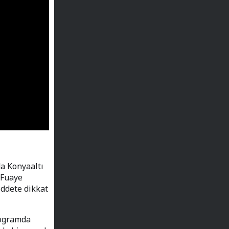
a Konyaaltı
. Fuaye
iddete dikkat
rogramda