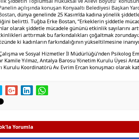
lik Şiddetin Toplumsal Hukuksal ve Ailevi Boyutu” konusun
Panelin açılışında konuşan Konyaaltı Belediyesi Başkan Yar
Bostan
, dünya genelinde 25 Kasım’da kadına yönelik şiddet
diğini belirtti. Tuğba Erke Bostan, “Erkeklerin şiddetle müc
ınlar olarak şiddetle mücadele gününü etkinlik sayılarını art
kinlikleri arttırmak bu farkındalıkları çoğaltmak zorundayız
özünde ki kadınların farkındalığının yükseltilmesine inanıyo
Çalışma ve Sosyal Hizmetler İl Müdürlüğü’nden Psikolog Em
ar Kamile Yılmaz, Antalya Barosu Yönetim Kurulu Üyesi Ant
ı Kurulu Koordinatörü Av. Evrim Ercan konuşmacı olarak kat
k'la Yorumla