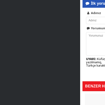
İlk yor
Adınız
Yorumu
UYARI:
Küfür,
yazılmamış,
Türkçe karakt
BENZER 