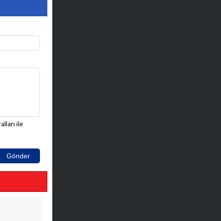
lları ile
Gönder