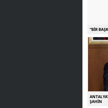
“BİR BAŞ
ANTALYA'
ŞAHİN