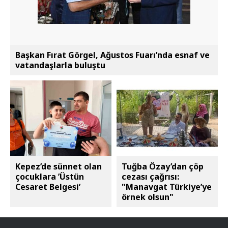
Başkan Fırat Görgel, Ağustos Fuarı’nda esnaf ve
vatandaşlarla buluştu
Kepez’de sünnet olan
Tuğba Özay’dan çöp
çocuklara ’Üstün
cezası çağrısı:
Cesaret Belgesi’
"Manavgat Türkiye’ye
örnek olsun"