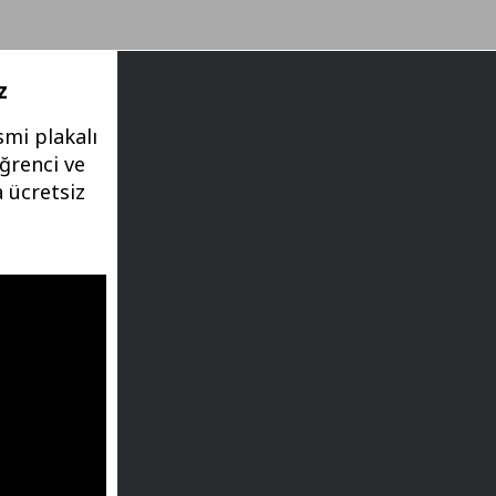
z
smi plakalı
öğrenci ve
a ücretsiz