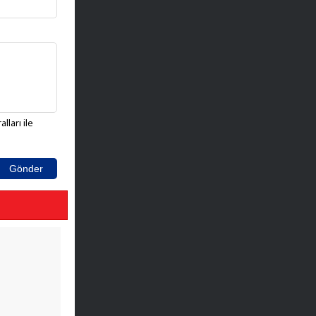
lları ile
Gönder