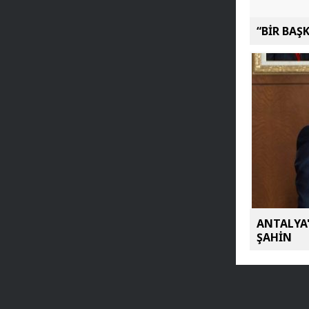
“BİR BAŞ
ANTALYA'
ŞAHİN