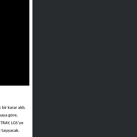
bir karar aldı.
maya göre,
NTRAY, LGS’ye
 taşıyacak.