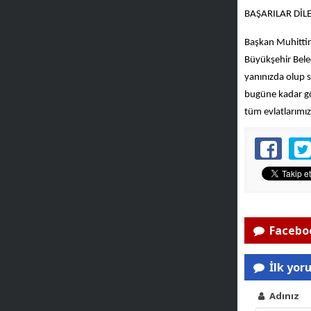
BAŞARILAR DİL
Başkan Muhittin 
Büyükşehir Beled
yanınızda olup s
bugüne kadar gö
tüm evlatlarımız
Faceboo
İlk yor
Adınız