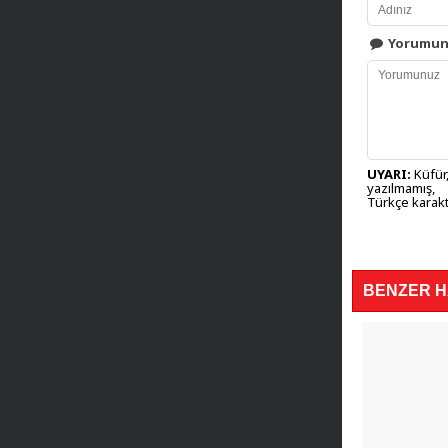
Yorumu
UYARI:
Küfür,
yazılmamış,
Türkçe karakt
BENZER 