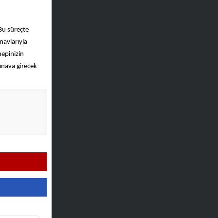
Bu süreçte
navlarıyla
hepinizin
ınava girecek