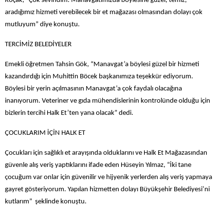
Koçak, “Çok sevindim. Manavgatımızda böylesine güzel, temiz,
aradığımız hizmeti verebilecek bir et mağazası olmasından dolayı çok
mutluyum” diye konuştu.
TERCİMİZ BELEDİYELER
Emekli öğretmen Tahsin Gök, “Manavgat’a böylesi güzel bir hizmeti
kazandırdığı için Muhittin Böcek başkanımıza teşekkür ediyorum.
Böylesi bir yerin açılmasının Manavgat’a çok faydalı olacağına
inanıyorum. Veteriner ve gıda mühendislerinin kontrolünde olduğu için
bizlerin tercihi Halk Et’ten yana olacak” dedi.
ÇOCUKLARIM İÇİN HALK ET
Çocukları için sağlıklı et arayışında olduklarını ve Halk Et Mağazasından
güvenle alış veriş yaptıklarını ifade eden Hüseyin Yılmaz, “İki tane
çocuğum var onlar için güvenilir ve hijyenik yerlerden alış veriş yapmaya
gayret gösteriyorum. Yapılan hizmetten dolayı Büyükşehir Belediyesi’ni
kutlarım” şeklinde konuştu.