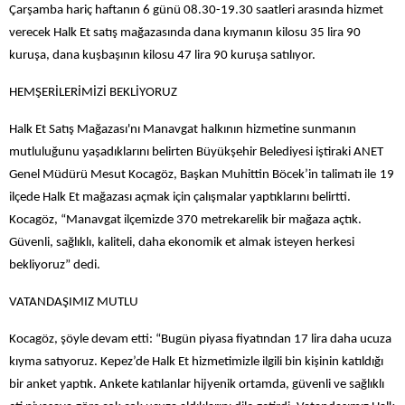
Çarşamba hariç haftanın 6 günü 08.30-19.30 saatleri arasında hizmet
verecek Halk Et satış mağazasında dana kıymanın kilosu 35 lira 90
kuruşa, dana kuşbaşının kilosu 47 lira 90 kuruşa satılıyor.
HEMŞERİLERİMİZİ BEKLİYORUZ
Halk Et Satış Mağazası'nı Manavgat halkının hizmetine sunmanın
mutluluğunu yaşadıklarını belirten Büyükşehir Belediyesi iştiraki ANET
Genel Müdürü Mesut Kocagöz, Başkan Muhittin Böcek’in talimatı ile
19
ilçede Halk Et mağazası açmak için çalışmalar yaptıklarını belirtti.
Kocagöz, “Manavgat ilçemizde 370 metrekarelik bir mağaza açtık.
Güvenli, sağlıklı, kaliteli, daha ekonomik et almak isteyen herkesi
bekliyoruz” dedi.
VATANDAŞIMIZ MUTLU
Kocagöz, şöyle devam etti: “Bugün piyasa fiyatından 17 lira daha ucuza
kıyma satıyoruz. Kepez’de Halk Et hizmetimizle ilgili bin kişinin katıldığı
bir anket yaptık. Ankete katılanlar hijyenik ortamda, güvenli ve sağlıklı