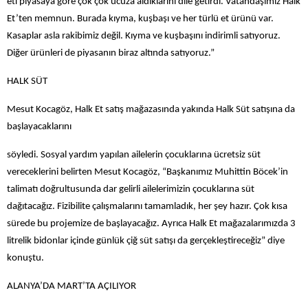
eti piyasaya göre çok çok ucuza aldıklarını dile getirdi. Vatandaşımız Halk
Et’ten memnun. Burada kıyma, kuşbaşı ve her türlü et ürünü var.
Kasaplar asla rakibimiz değil. Kıyma ve kuşbaşını indirimli satıyoruz.
Diğer ürünleri de piyasanın biraz altında satıyoruz.”
HALK SÜT
Mesut Kocagöz, Halk Et satış mağazasında yakında Halk Süt satışına da
başlayacaklarını
söyledi. Sosyal yardım yapılan ailelerin çocuklarına ücretsiz süt
vereceklerini belirten Mesut Kocagöz, “Başkanımız Muhittin Böcek’in
talimatı doğrultusunda dar gelirli ailelerimizin çocuklarına süt
dağıtacağız. Fizibilite çalışmalarını tamamladık, her şey hazır. Çok kısa
sürede bu projemize de başlayacağız. Ayrıca Halk Et mağazalarımızda 3
litrelik bidonlar içinde günlük çiğ süt satışı da gerçekleştireceğiz” diye
konuştu.
ALANYA’DA MART’TA AÇILIYOR