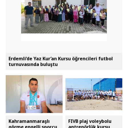
Erdemli’de Yaz Kur’an Kursu öğrencileri futbol
turnuvasında buluştu
Kahramanmaraşlı
FIVB plaj voleybolu
görme engelli sporcu
antrenörlük kursu