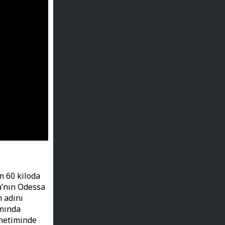
m 60 kiloda
a’nın Odessa
n adını
amında
önetiminde