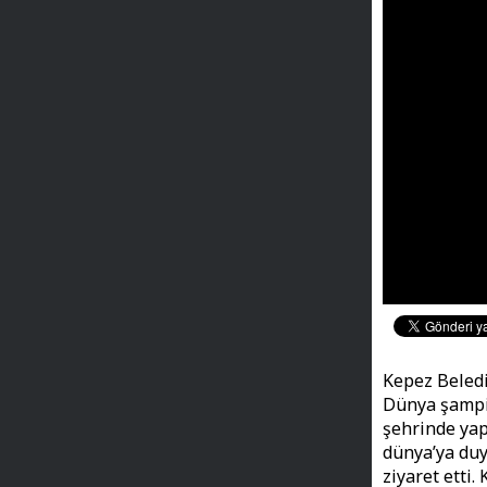
Kepez Beledi
Dünya şampi
şehrinde yap
dünya’ya duy
ziyaret etti