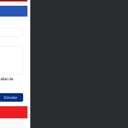
lları ile
Gönder