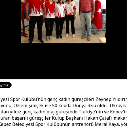
yesi Spor Kulübü’nün genç kadın güreşçileri Zeynep Yıldırı
yonu, Özlem Şimşek ise 50 kiloda Dünya 3.sü oldu. Ukrayn
ılan yıldız genç kadın plaj güreşinde Türkiye’nin ve Kepez’i
uran başarılı güreşçiler Kulüp Başkanı Hakan Çatal’ı mak
. Kepez Belediyesi Spor Kulübünün antrenörü Meral Kaya, y