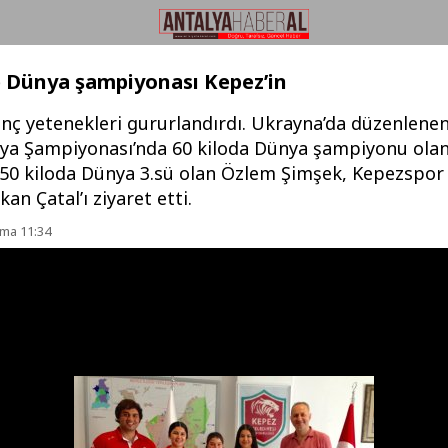
 Dünya şampiyonası Kepez’in
nç yetenekleri gururlandırdı. Ukrayna’da düzenlenen
ya Şampiyonası’nda 60 kiloda Dünya şampiyonu ola
e 50 kiloda Dünya 3.sü olan Özlem Şimşek, Kepezspor
an Çatal’ı ziyaret etti.
uma 11:34