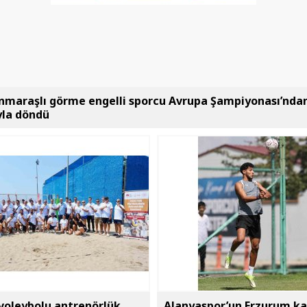
maraşlı görme engelli sporcu Avrupa Şampiyonası’ndan
la döndü
 voleybolu antrenörlük
Alanyaspor’un Erzurum k