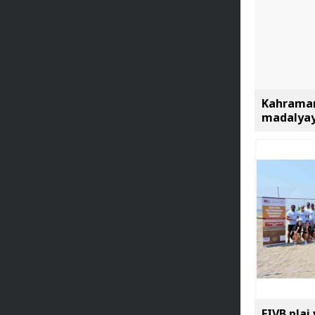
Kahraman
madalyay
FIVB plaj