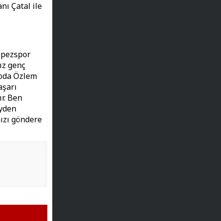
ı Çatal ile
epezspor
ız genç
loda Özlem
aşarı
r. Ben
eyden
mızı göndere