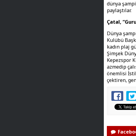
dünya şampiy
paylaştılar.
Çatal, “Gur
Dünya şampi
Kulübü Başka
kadın plaj g
Şimşek Dünya
Kepezspor Ku
azmedip çalı
önemlisi İst
çektiren, ge
Faceboo