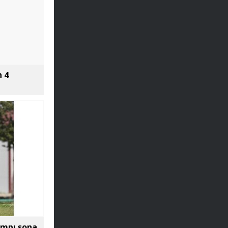
 4
ampı sona