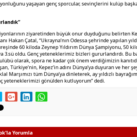
onluğunu yaşayan genç sporcular, sevinçlerini kulüp başkan
urlandık”
yonlarının ziyaretinden büyük onur duyduğunu belirten K
nı Hakan Çatal, “Ukrayna’nın Odessa şehrinde yapılan yıld
üreşinde 60 kiloda Zeynep Yıldırım Dünya Şampiyonu, 50 ki
 3.sü oldu. Genç yeteneklerimiz bizleri gururlandırdı. Bu b
lübü olarak, spora ne kadar çok önem verdiğimizin kanıtıdı
şan, Türkiye’nin, Kepez’in adını Dünya’ya duyuran ve her ş
iklal Marşımızı tüm Dünya’ya dinleterek, ay yıldızlı bayrağı
nç yeteneklerimizi gönülden kutluyorum” dedi.
k'la Yorumla