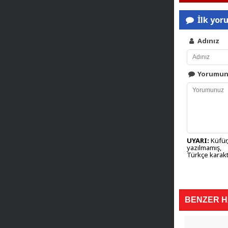
İlk yor
Adınız
Yorumu
UYARI:
Küfür,
yazılmamış,
Türkçe karakt
BENZER 