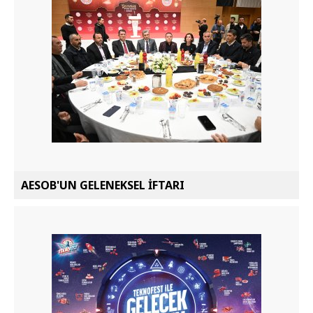
AESOB'UN GELENEKSEL İFTARI