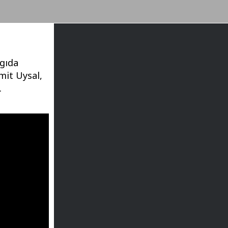
 gıda
mit Uysal,
.