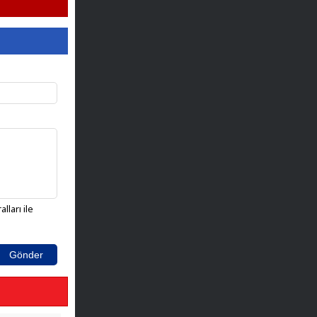
lları ile
Gönder