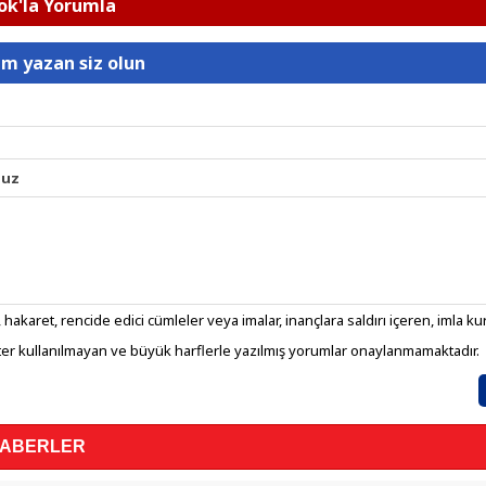
k'la Yorumla
um yazan siz olun
nuz
 hakaret, rencide edici cümleler veya imalar, inançlara saldırı içeren, imla kura
er kullanılmayan ve büyük harflerle yazılmış yorumlar onaylanmamaktadır.
HABERLER