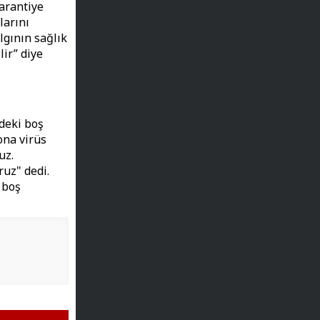
garantiye
larını
lgının sağlık
ir” diye
deki boş
ona virüs
uz.
uz" dedi.
 boş