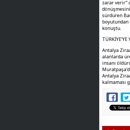
zarar verir”
dönüşmesinin
sürdüren Baş
boyutundan ç
konuştu.
TÜRKİYE’YE 
Antalya Zira
alanlarda ür
insanı öldürü
Muratpaşa'da
Antalya Zira
kalmaması ge