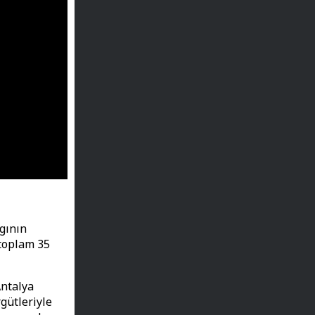
gının
 toplam 35
Antalya
gütleriyle