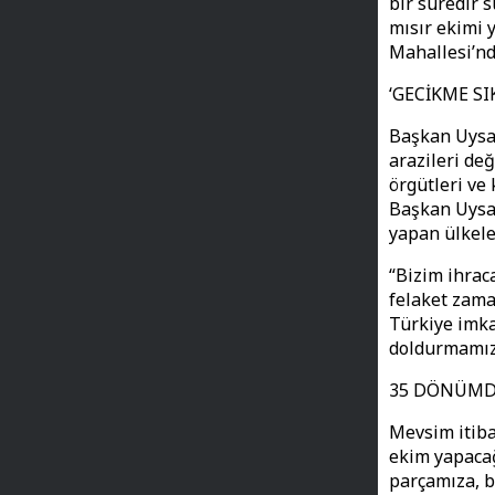
bir süredir 
mısır ekimi 
Mahallesi’nd
‘GECİKME SI
Başkan Uysal
arazileri değ
örgütleri ve 
Başkan Uysal
yapan ülkele
“Bizim ihrac
felaket zama
Türkiye imka
doldurmamız 
35 DÖNÜMD
Mevsim itiba
ekim yapacağ
parçamıza, b