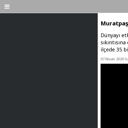
Muratpaşa
Dünyayı etk
sıkıntısın
ilçede 35 b
07 Nisan 2020 Sa