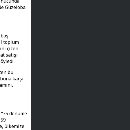
sonucunda
 de Güzeloba
 boş
il toplum
ını çizen
t satışı
öyledi:
aten bu
 buna karşı,
mamını,
l, “35 dönüme
159
e, ülkemize