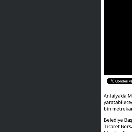
Antalya’da M
yaratabileceğ
bin metrekar
Belediye Baş
Ticaret Bors