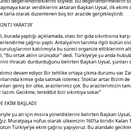
süreci değerlendirdiklerini söyledi. Bu değerlendirmelerin 
yapmaya karar verdiklerini aktaran Başkan Uysal, ilk ekimi
e tarla olarak düzenlenen boş bir arazide gerçekleştirdi.
KINTI YARATIR’
, burada yaptığı açıklamada, olası bir gıda sıkıntısına karşı
erlendirme çağrısı yaptı. Antalya’nın tarımla ilgili bütün siv
kuruluşlarının katılımıyla bu süreci organize ettiklerinin alt
, “Bu ortak aklın ürünüdür” dedi. Türkiye’ye şu anda hububa
rini ihracatı durdurduğunu belirten Başkan Uysal, şunları s
atımız devam ediyor. Bir tehlike ortaya çıkma durumu var. Z
nlarında kimse gıda satmak istemez. Stoklar artar. Bizim de
nları geniş bir ülke, arazilerimiz çok. Bu arazilerimizin ta
lazım. Gecikme, tereddüt bizi sıkıntıya sokar.”
E EKİM BAŞLADI
riyle şu an için mısıra yöneldiklerini belirten Başkan Uysa
ız. Muratpaşa nüfus olarak ülkemizin 160’ta biridir. Kalan 
ütün Türkiye’ye ekim çağrısı yapıyoruz. Bu alandaki gecikm