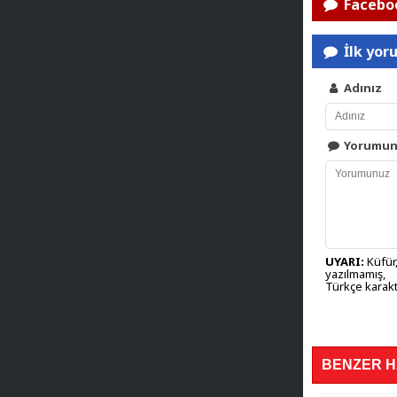
Faceboo
İlk yor
Adınız
Yorumu
UYARI:
Küfür,
yazılmamış,
Türkçe karakt
BENZER 